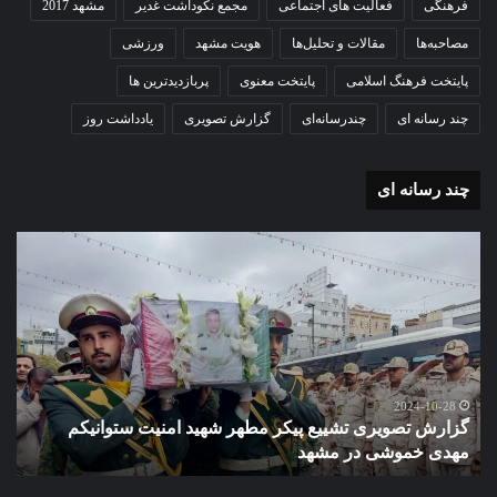
فرهنگی
فعالیت های اجتماعی
مجمع نکوداشت غدیر
مشهد 2017
مصاحبه‌ها
مقالات و تحلیل‌ها
هویت مشهد
ورزشی
پایتخت فرهنگ اسلامی
پایتخت معنوی
پربازدیدترین ها
چند رسانه ای
چندرسانه‌ای
گزارش تصویری
یادداشت روز
چند رسانه ای
گزارش
گزا
تصویری
تصو
تشییع
آغاز
پیکر
سا
مطهر
تحص
شهید
دبی
امنیت
نمو
گ
ستوانیکم
دول
2024-10-28
گزارش تصویری تشییع پیکر مطهر شهید امنیت ستوانیکم
د
مهدی
دخت
مهدی خموشی در مشهد
ش
خموشی
کوث
در
با