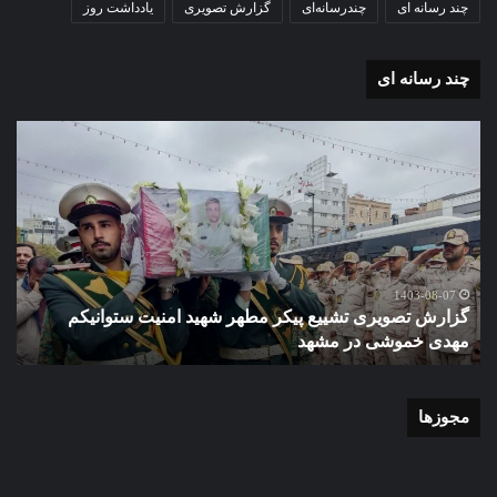
چند رسانه ای
چندرسانه‌ای
گزارش تصویری
یادداشت روز
چند رسانه ای
گزارش
تصویری
آغاز
سال
تحصیلی
دبیرستان
نمونه
1403-07-02
گزارش تصویری آغاز 
دولتی
شییع پیکر مطهر شهید امنیت ستوانیکم
دخترانه کوثر با حض
دخترانه
ر مشهد
شهر مشهد
کوثر
با
حضورشهردار
منطقه
مجوزها
یک
و
نایب