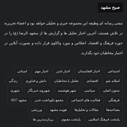
صبح مشهد
مشی رسانه ای وظیفه این مجموعه خبری و تحلیلی خواهد بود و اعضاء تحریریه
در تلاش هستند، آخرین اخبار تحلیل ها و گزارش ها از مشهد الرضا (ع) را در
حوزه فرهنگ و اقتصاد، انعکاس و مورد واکاوی قرار داده و بصورت آنلاین در
اختیار مخاطبان خود بگذارند.
اجتماعی
اخبار افغانستان
اخبار غدیر
اخبار مهم
استانی
اسلاید شو
اقتصادی
تعامل با مخاطبان
دانش و فناوری
زندگی
ستون اصلی
سیاسی
شهر هوشمند
شهروند خبرنگار
شهری
فرهنگی
فعالیت های اجتماعی
مجمع نکوداشت غدیر
مشهد 2017
مصاحبه‌ها
مقالات و تحلیل‌ها
هویت مشهد
ورزشی
پایتخت فرهنگ اسلامی
پایتخت معنوی
پربازدیدترین ها