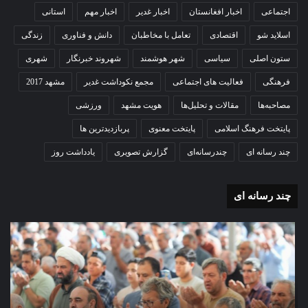
اجتماعی
اخبار افغانستان
اخبار غدیر
اخبار مهم
استانی
اسلاید شو
اقتصادی
تعامل با مخاطبان
دانش و فناوری
زندگی
ستون اصلی
سیاسی
شهر هوشمند
شهروند خبرنگار
شهری
فرهنگی
فعالیت های اجتماعی
مجمع نکوداشت غدیر
مشهد 2017
مصاحبه‌ها
مقالات و تحلیل‌ها
هویت مشهد
ورزشی
پایتخت فرهنگ اسلامی
پایتخت معنوی
پربازدیدترین ها
چند رسانه ای
چندرسانه‌ای
گزارش تصویری
یادداشت روز
چند رسانه ای
گزارش
غبا
تصویری
مض
اقامه
نور
نماز
اما
عید
رضا
سعید
الس