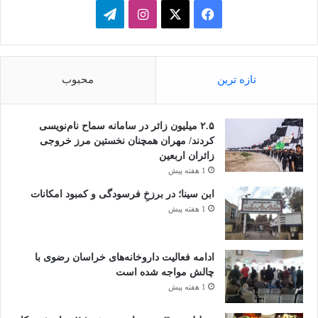
فیسبوک
ایکس
اینستاگرام
تلگرام
تازه ترین
محبوب
۲.۵ میلیون زائر در سامانه سماح نام‌نویسی
کردند/ مهران همچنان نخستین مرز خروجی
زائران اربعین
1 هفته پیش
ابن سینا؛ در برزخِ فرسودگی و کمبود امکانات
1 هفته پیش
ادامه فعالیت داروخانه‌های خراسان رضوی با
چالش مواجه شده است
1 هفته پیش