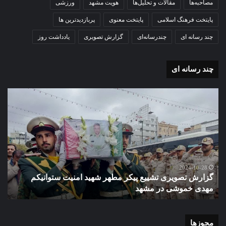
مصاحبه‌ها
مقالات و تحلیل‌ها
هویت مشهد
ورزشی
پایتخت فرهنگ اسلامی
پایتخت معنوی
پربازدیدترین ها
چند رسانه ای
چندرسانه‌ای
گزارش تصویری
یادداشت روز
چند رسانه ای
گزارش
گزا
تصویری
تصو
تشییع
آغاز
پیکر
سا
مطهر
تحص
شهید
دبی
امنیت
نمو
گ
ستوانیکم
دول
2024-10-28
گزارش تصویری تشییع پیکر مطهر شهید امنیت ستوانیکم
د
مهدی
دخت
مهدی خموشی در مشهد
ش
خموشی
کوث
در
با
مشهد
حضو
منط
مجوزها