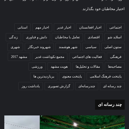
اختیار مخاطبان خود بگذارند.
اجتماعی
اخبار افغانستان
اخبار غدیر
اخبار مهم
استانی
اسلاید شو
اقتصادی
تعامل با مخاطبان
دانش و فناوری
زندگی
ستون اصلی
سیاسی
شهر هوشمند
شهروند خبرنگار
شهری
فرهنگی
فعالیت های اجتماعی
مجمع نکوداشت غدیر
مشهد 2017
مصاحبه‌ها
مقالات و تحلیل‌ها
هویت مشهد
ورزشی
پایتخت فرهنگ اسلامی
پایتخت معنوی
پربازدیدترین ها
چند رسانه ای
چندرسانه‌ای
گزارش تصویری
یادداشت روز
چند رسانه ای
گزارش
گز
تصویری
تص