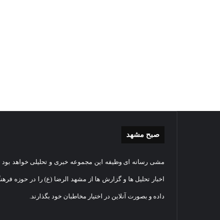
صبح مشهد
گزارش
غباررو
مشی رسانه ای وظیفه این مجموعه خبری و تحلیلی خواهد بود و
تصویری
مضجع
اقامه
نورانی
اخبار تحلیل ها و گزارش ها از مشهد الرضا (ع) را در حوزه فرهن
نماز
امام
داده و بصورت آنلاین در اختیار مخاطبان خود بگذارند.
عید
رضا(عل
سعید
السلام
1405-03-06
قربان
+