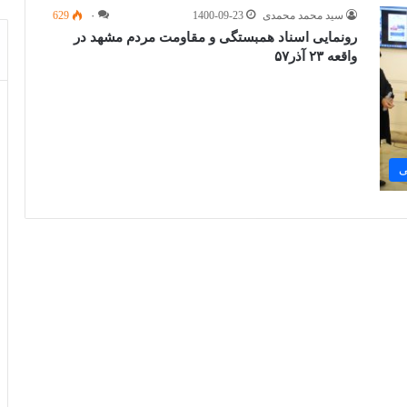
سید محمد محمدی
1400-09-23
۰
629
رونمایی اسناد همبستگی و مقاومت مردم مشهد در
واقعه ۲۳ آذر۵۷
ی