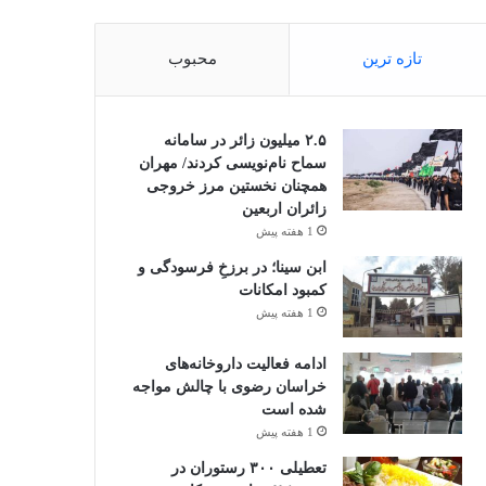
تازه ترین
محبوب
۲.۵ میلیون زائر در سامانه
سماح نام‌نویسی کردند/ مهران
همچنان نخستین مرز خروجی
زائران اربعین
1 هفته پیش
ابن سینا؛ در برزخِ فرسودگی و
کمبود امکانات
1 هفته پیش
ادامه فعالیت داروخانه‌های
خراسان رضوی با چالش مواجه
شده است
1 هفته پیش
تعطیلی ۳۰۰ رستوران در