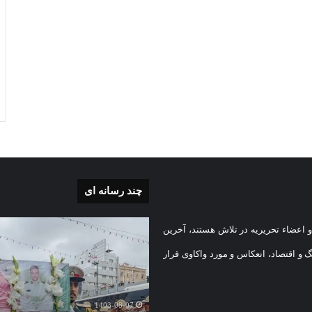
چند رسانه ای
بی
گزارش
 اعضاء تحریریه در تلاش هستند، آخرین
تصویری
تشییع
گ و اقتصاد، انعکاس و مورد واکاوی قرار
پیکر
یه
مطهر
)
شهید
1403-08-07
امنیت