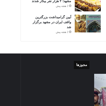
مشهد؛ ۲ هزار نفر بیکار شدند
2 هفته پیش
آیین گرامیداشت بزرگترین
واقف ایران در مشهد برگزار
شد
2 هفته پیش
مجوزها
گزارش
موشن
تصویری
گرافی
آغاز
دهکده
سال
مدرن
1403-07-02
تحصیلی
ورزشی
گزارش تصویری آغاز سال
دبیرستان
مشهد
تحصیلی دبیرستان نمونه دولتی
نمونه