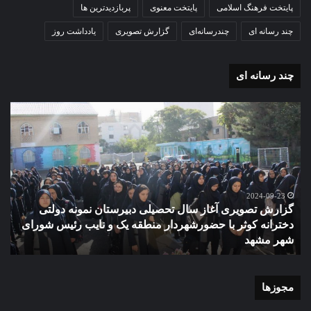
پایتخت فرهنگ اسلامی
پایتخت معنوی
پربازدیدترین ها
چند رسانه ای
چندرسانه‌ای
گزارش تصویری
یادداشت روز
چند رسانه ای
گزارش
مو
تصویری
گرا
آغاز
دهک
سال
مدر
تحصیلی
ور
دبیرستان
مش
نمونه
2024-09-23
گزارش تصویری آغاز سال تحصیلی دبیرستان نمونه دولتی
دولتی
دخترانه کوثر با حضورشهردار منطقه یک و نایب رئیس شورای
دخترانه
شهر مشهد
م
کوثر
با
حضورشهردار
منطقه
مجوزها
یک