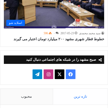
اسلاید شو
سید محمد محمدی
2017-05-23
۰
596
خطوط قطار شهری مشهد ۲۰۰ میلیارد تومان اعتبار می گیرند
صبح مشهد را در شبکه های اجتماعی دنبال کنید
فیسبوک
ایکس
اینستاگرام
تلگرام
تازه ترین
محبوب