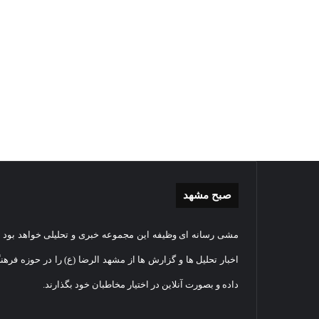
صبح مشهد
گزارش
غباررو
مشی رسانه ای وظیفه این مجموعه خبری و تحلیلی خواهد بود و
تصویری
مضجع
اقامه
نورانی
اخبار تحلیل ها و گزارش ها از مشهد الرضا (ع) را در حوزه فرهن
نماز
امام
داده و بصورت آنلاین در اختیار مخاطبان خود بگذارند.
عید
رضا(عل
سعید
السلام
1405-03-06
قربان
+