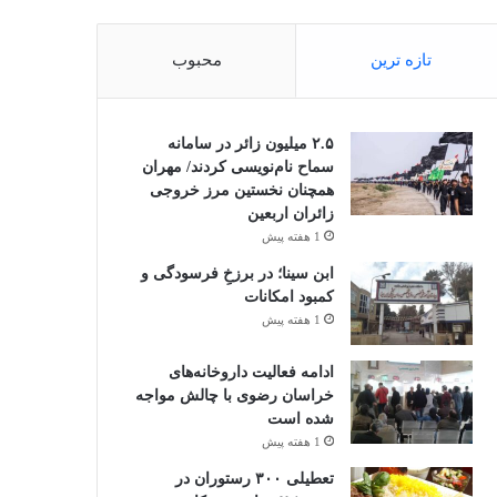
تازه ترین
محبوب
۲.۵ میلیون زائر در سامانه
سماح نام‌نویسی کردند/ مهران
همچنان نخستین مرز خروجی
زائران اربعین
1 هفته پیش
ابن سینا؛ در برزخِ فرسودگی و
کمبود امکانات
1 هفته پیش
ادامه فعالیت داروخانه‌های
خراسان رضوی با چالش مواجه
شده است
1 هفته پیش
تعطیلی ۳۰۰ رستوران در