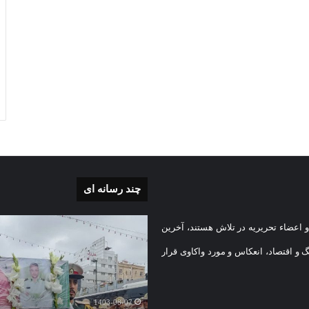
چند رسانه ای
بی
گزارش
 اعضاء تحریریه در تلاش هستند، آخرین
تصویری
تشییع
گ و اقتصاد، انعکاس و مورد واکاوی قرار
پیکر
یه
مطهر
)
شهید
1403-08-07
امنیت