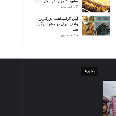
مشهد؛ ۲ هزار نفر بیکار شدند
1 هفته پیش
آیین گرامیداشت بزرگترین
واقف ایران در مشهد برگزار
شد
2 هفته پیش
مجوزها
گزارش
موشن
تصویری
گرافی
آغاز
دهکده
سال
مدرن
1403-07-02
تحصیلی
ورزشی
گزارش تصویری آغاز سال
دبیرستان
مشهد
تحصیلی دبیرستان نمونه دولتی
نمونه