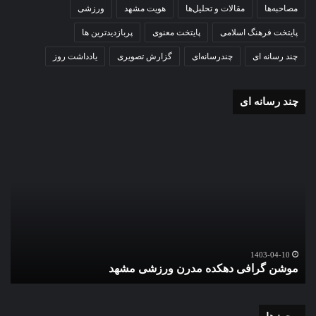
مصاحبه‌ها
مقالات و تحلیل‌ها
هویت مشهد
ورزشی
پایتخت فرهنگ اسلامی
پایتخت معنوی
پربازدیدترین ها
چند رسانه ای
چندرسانه‌ای
گزارش تصویری
یادداشت روز
چند رسانه ای
موشن
گزا
گرافی
تصو
دهکده
اقا
مدرن
نما
ورزشی
عید
مشهد
سعی
قرب
در
گ
حرم
1403-04-10
موشن گرافی دهکده مدرن ورزشی مشهد
ع
اما
رضا
علی
الس