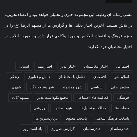
مشی رسانه ای وظیفه این مجموعه خبری و تحلیلی خواهد بود و اعضاء تحریریه
در تلاش هستند، آخرین اخبار تحلیل ها و گزارش ها از مشهد الرضا (ع) را در
حوزه فرهنگ و اقتصاد، انعکاس و مورد واکاوی قرار داده و بصورت آنلاین در
اختیار مخاطبان خود بگذارند.
اجتماعی
اخبار افغانستان
اخبار غدیر
اخبار مهم
استانی
اسلاید شو
اقتصادی
تعامل با مخاطبان
دانش و فناوری
زندگی
ستون اصلی
سیاسی
شهر هوشمند
شهروند خبرنگار
شهری
فرهنگی
فعالیت های اجتماعی
مجمع نکوداشت غدیر
مشهد 2017
مصاحبه‌ها
مقالات و تحلیل‌ها
هویت مشهد
ورزشی
پایتخت فرهنگ اسلامی
پایتخت معنوی
پربازدیدترین ها
چند رسانه ای
چندرسانه‌ای
گزارش تصویری
یادداشت روز