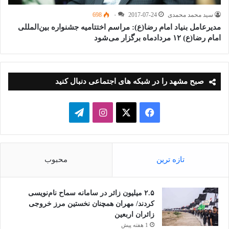
سید محمد محمدی
2017-07-24
۰
698
مدیرعامل بنیاد امام رضا(ع): مراسم اختتامیه جشنواره بین‌المللی
امام رضا(ع) ۱۲ مردادماه برگزار می‌شود
صبح مشهد را در شبکه های اجتماعی دنبال کنید
فیسبوک
ایکس
اینستاگرام
تلگرام
تازه ترین
محبوب
۲.۵ میلیون زائر در سامانه سماح نام‌نویسی
کردند/ مهران همچنان نخستین مرز خروجی
زائران اربعین
1 هفته پیش