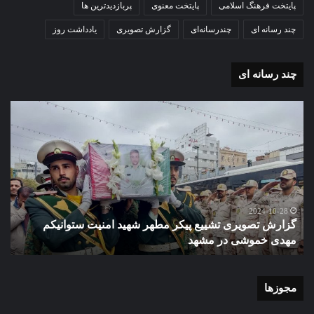
پایتخت فرهنگ اسلامی
پایتخت معنوی
پربازدیدترین ها
چند رسانه ای
چندرسانه‌ای
گزارش تصویری
یادداشت روز
چند رسانه ای
گزارش
تصویری
آغاز
سال
تحصیلی
دبیرستان
نمونه
2024-09-23
گزارش تصویری آغاز سال تحصیلی د
دولتی
هر شهید امنیت ستوانیکم
دخترانه کوثر با حضورشهردار منط
دخترانه
شهر مشهد
کوثر
با
حضورشهردار
منطقه
مجوزها
یک
و