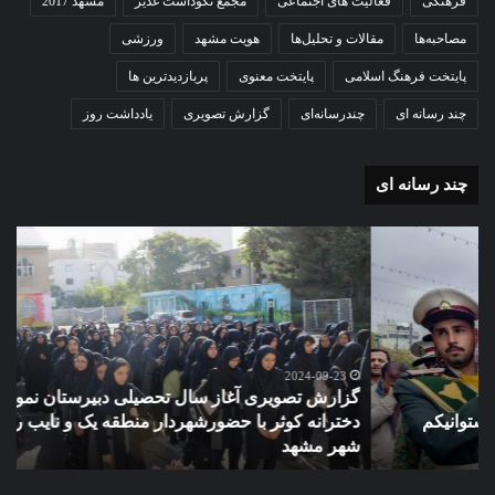
فرهنگی
فعالیت های اجتماعی
مجمع نکوداشت غدیر
مشهد 2017
مصاحبه‌ها
مقالات و تحلیل‌ها
هویت مشهد
ورزشی
پایتخت فرهنگ اسلامی
پایتخت معنوی
پربازدیدترین ها
چند رسانه ای
چندرسانه‌ای
گزارش تصویری
یادداشت روز
چند رسانه ای
گزارش
مو
تصویری
گرا
آغاز
دهک
سال
مدر
تحصیلی
ور
دبیرستان
مش
نمونه
2024-09-23
گزارش تصویری آغاز سال تحصیلی دبیرستان نمونه دولتی
دولتی
دخترانه کوثر با حضورشهردار منطقه یک و نایب رئیس شورای
دخترانه
شهر مشهد
م
کوثر
با
حضورشهردار