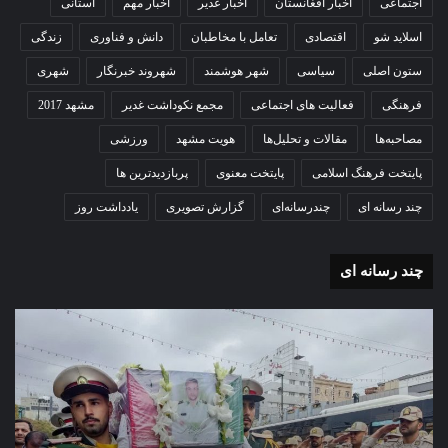
اجتماعی
اخبار افغانستان
اخبار غدیر
اخبار مهم
استانی
اسلاید شو
اقتصادی
تعامل با مخاطبان
دانش و فناوری
زندگی
ستون اصلی
سیاسی
شهر هوشمند
شهروند خبرنگار
شهری
فرهنگی
فعالیت های اجتماعی
مجمع نکوداشت غدیر
مشهد 2017
مصاحبه‌ها
مقالات و تحلیل‌ها
هویت مشهد
ورزشی
پایتخت فرهنگ اسلامی
پایتخت معنوی
پربازدیدترین ها
چند رسانه ای
چندرسانه‌ای
گزارش تصویری
یادداشت روز
چند رسانه ای
گزارش
گزا
تصویری
تصو
تشییع
آغاز
پیکر
سا
مطهر
تحص
شهید
دبی
امنیت
نمو