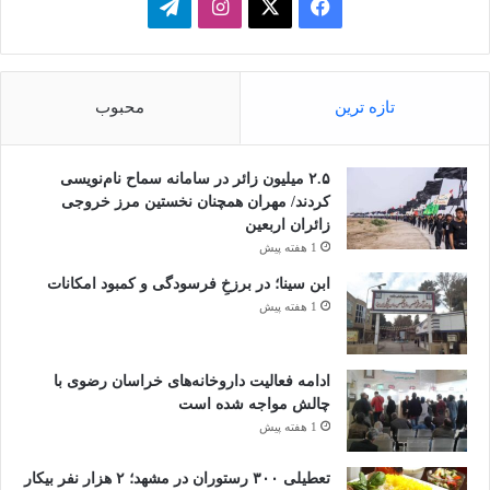
فیسبوک
ایکس
اینستاگرام
تلگرام
تازه ترین
محبوب
۲.۵ میلیون زائر در سامانه سماح نام‌نویسی
کردند/ مهران همچنان نخستین مرز خروجی
زائران اربعین
1 هفته پیش
ابن سینا؛ در برزخِ فرسودگی و کمبود امکانات
1 هفته پیش
ادامه فعالیت داروخانه‌های خراسان رضوی با
چالش مواجه شده است
1 هفته پیش
تعطیلی ۳۰۰ رستوران در مشهد؛ ۲ هزار نفر بیکار