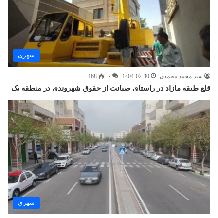
شهری
سید محمد محمدی
1404-02-30
۰
168
قلع طبقه مازاد در راستای صیانت از حقوق شهروندی در منطقه یک
شهری