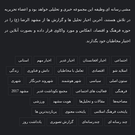
مشی رسانه ای وظیفه این مجموعه خبری و تحلیلی خواهد بود و اعضاء تحریریه
در تلاش هستند، آخرین اخبار تحلیل ها و گزارش ها از مشهد الرضا (ع) را در
حوزه فرهنگ و اقتصاد، انعکاس و مورد واکاوی قرار داده و بصورت آنلاین در
اختیار مخاطبان خود بگذارند.
اجتماعی
اخبار افغانستان
اخبار غدیر
اخبار مهم
استانی
اسلاید شو
اقتصادی
تعامل با مخاطبان
دانش و فناوری
زندگی
ستون اصلی
سیاسی
شهر هوشمند
شهروند خبرنگار
شهری
فرهنگی
فعالیت های اجتماعی
مجمع نکوداشت غدیر
مشهد 2017
مصاحبه‌ها
مقالات و تحلیل‌ها
هویت مشهد
ورزشی
پایتخت فرهنگ اسلامی
پایتخت معنوی
پربازدیدترین ها
چند رسانه ای
چندرسانه‌ای
گزارش تصویری
یادداشت روز