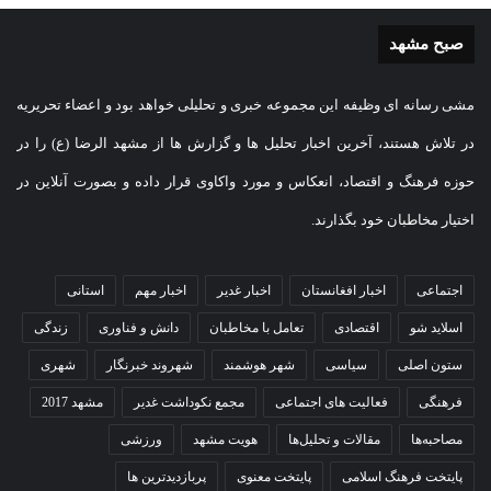
صبح مشهد
مشی رسانه ای وظیفه این مجموعه خبری و تحلیلی خواهد بود و اعضاء تحریریه
در تلاش هستند، آخرین اخبار تحلیل ها و گزارش ها از مشهد الرضا (ع) را در
حوزه فرهنگ و اقتصاد، انعکاس و مورد واکاوی قرار داده و بصورت آنلاین در
اختیار مخاطبان خود بگذارند.
اجتماعی
اخبار افغانستان
اخبار غدیر
اخبار مهم
استانی
اسلاید شو
اقتصادی
تعامل با مخاطبان
دانش و فناوری
زندگی
ستون اصلی
سیاسی
شهر هوشمند
شهروند خبرنگار
شهری
فرهنگی
فعالیت های اجتماعی
مجمع نکوداشت غدیر
مشهد 2017
مصاحبه‌ها
مقالات و تحلیل‌ها
هویت مشهد
ورزشی
پایتخت فرهنگ اسلامی
پایتخت معنوی
پربازدیدترین ها