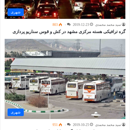
شهری
سید محمد محمدی
2019-12-23
۰
803
گره ترافیکی هسته مرکزی مشهد در کش‌ و قوس سناریو پردازی
شهری
سید محمد محمدی
2019-10-25
۰
951