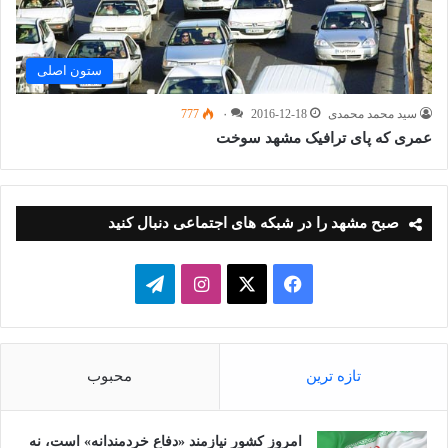
ستون اصلی
سید محمد محمدی
2016-12-18
۰
777
عمری که پای ترافیک مشهد سوخت
صبح مشهد را در شبکه های اجتماعی دنبال کنید
فیسبوک
ایکس
اینستاگرام
تلگرام
تازه ترین
محبوب
امروز کشور نیازمند «دفاع خردمندانه» است، نه