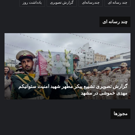
چند رسانه ای
چندرسانه‌ای
گزارش تصویری
یادداشت روز
چند رسانه ای
گزارش
گزا
تصویری
تصو
تشییع
آغاز
پیکر
سا
مطهر
تحص
شهید
دبی
امنیت
نمو
گ
ستوانیکم
دول
1403-08-07
گزارش تصویری تشییع پیکر مطهر شهید امنیت ستوانیکم
د
مهدی
دخت
مهدی خموشی در مشهد
ش
خموشی
کوث
در
با
مشهد
حضو
منط
مجوزها
یک
و
نای