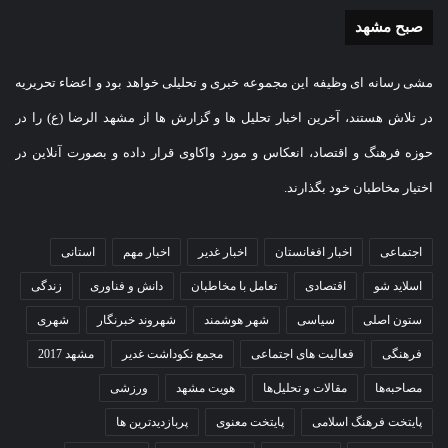
صبح مشهد
مشی رسانه ای وظیفه این مجموعه خبری و تحلیلی خواهد بود و اعضاء تحریریه
در تلاش هستند، آخرین اخبار تحلیل ها و گزارش ها از مشهد الرضا (ع) را در
حوزه فرهنگ و اقتصاد، انعکاس و مورد واکاوی قرار داده و بصورت آنلاین در
اختیار مخاطبان خود بگذارند.
اجتماعی
اخبار افغانستان
اخبار غدیر
اخبار مهم
استانی
اسلاید شو
اقتصادی
تعامل با مخاطبان
دانش و فناوری
زندگی
ستون اصلی
سیاسی
شهر هوشمند
شهروند خبرنگار
شهری
فرهنگی
فعالیت های اجتماعی
مجمع نکوداشت غدیر
مشهد 2017
مصاحبه‌ها
مقالات و تحلیل‌ها
هویت مشهد
ورزشی
پایتخت فرهنگ اسلامی
پایتخت معنوی
پربازدیدترین ها