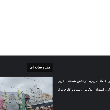
چند رسانه ای
بی
گزارش
 اعضاء تحریریه در تلاش هستند، آخرین
تصویری
تشییع
گ و اقتصاد، انعکاس و مورد واکاوی قرار
پیکر
یه
مطهر
)
شهید
1403-08-07
امنیت