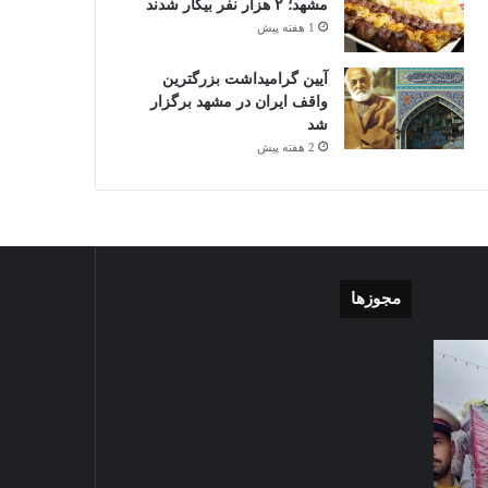
مشهد؛ ۲ هزار نفر بیکار شدند
1 هفته پیش
آیین گرامیداشت بزرگترین
واقف ایران در مشهد برگزار
شد
2 هفته پیش
مجوزها
گزارش
موشن
تصویری
گرافی
آغاز
دهکده
سال
مدرن
1403-07-02
تحصیلی
ورزشی
گزارش تصویری آغاز سال
دبیرستان
مشهد
تحصیلی دبیرستان نمونه دولتی
نمونه