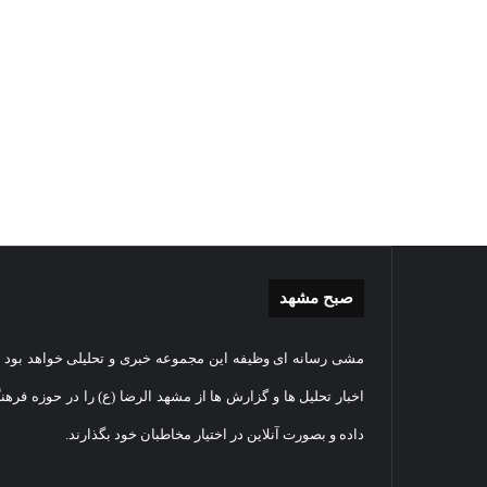
صبح مشهد
گزارش
غباررو
مشی رسانه ای وظیفه این مجموعه خبری و تحلیلی خواهد بود و
تصویری
مضجع
اقامه
نورانی
اخبار تحلیل ها و گزارش ها از مشهد الرضا (ع) را در حوزه فرهن
نماز
امام
داده و بصورت آنلاین در اختیار مخاطبان خود بگذارند.
عید
رضا(عل
سعید
السلام
1405-03-06
قربان
+