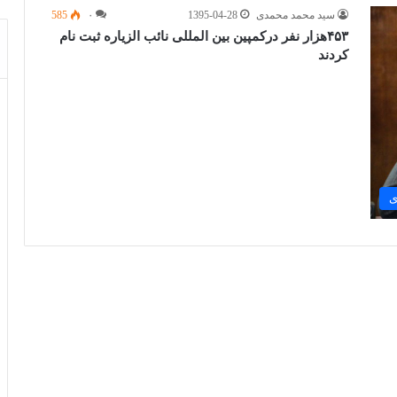
سید محمد محمدی
1395-04-28
۰
585
۴۵۳هزار نفر درکمپین بین المللی نائب الزیاره ثبت نام
کردند
ی