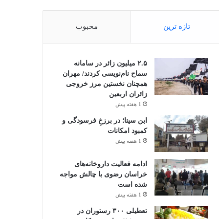
تازه ترین
محبوب
۲.۵ میلیون زائر در سامانه
سماح نام‌نویسی کردند/ مهران
همچنان نخستین مرز خروجی
زائران اربعین
1 هفته پیش
ابن سینا؛ در برزخِ فرسودگی و
کمبود امکانات
1 هفته پیش
ادامه فعالیت داروخانه‌های
خراسان رضوی با چالش مواجه
شده است
1 هفته پیش
تعطیلی ۳۰۰ رستوران در