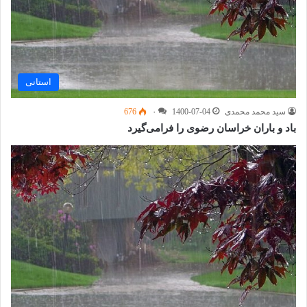
استانی
سید محمد محمدی
1400-07-04
۰
676
باد و باران خراسان رضوی را فرامی‌گیرد