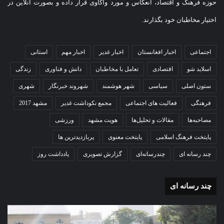
حوزه فرهنگ و اقتصاد، انعکاس و مورد واکاوی قرار داده و بصورت آنلاین در
اختیار مخاطبان خود بگذارند.
اجتماعی
اخبار افغانستان
اخبار غدیر
اخبار مهم
استانی
اسلاید شو
اقتصادی
تعامل با مخاطبان
دانش و فناوری
زندگی
ستون اصلی
سیاسی
شهر هوشمند
شهروند خبرنگار
شهری
فرهنگی
فعالیت های اجتماعی
مجمع نکوداشت غدیر
مشهد 2017
مصاحبه‌ها
مقالات و تحلیل‌ها
هویت مشهد
ورزشی
پایتخت فرهنگ اسلامی
پایتخت معنوی
پربازدیدترین ها
چند رسانه ای
چندرسانه‌ای
گزارش تصویری
یادداشت روز
چند رسانه ای
گزارش
مو
تصویری
گرا