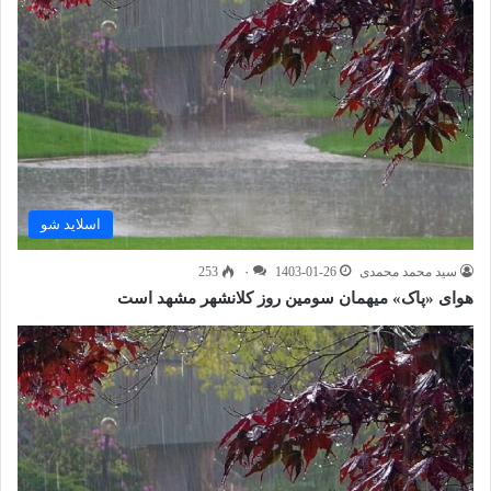
اسلاید شو
سید محمد محمدی
1403-01-26
۰
253
هوای «پاک» میهمان سومین روز کلانشهر مشهد است