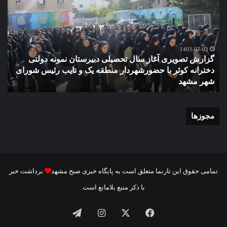
آغاز
دهک
سال
مدر
تحصیلی
ور
دبیرستان
مش
نمونه
1403-07-02
گزارش تصویری آغاز سال تحصیلی دبیرستان نمونه دولتی
دولتی
دخترانه کوثر با حضورشهردار منطقه یک و نایب رئیس شورای
دخترانه
شهر مشهد
م
کوثر
با
حضورشهردار
منطقه
مجوزها
یک
و
نایب
رئیس
شورای
تمامی حقوق این تارنما متعلق است به پایگاه خبری صبح مشهد
برداشت خبر
شهر
با ذکر منبع بلامانع است
مشهد
فیسبوک
ایکس
اینستاگرام
تلگرام