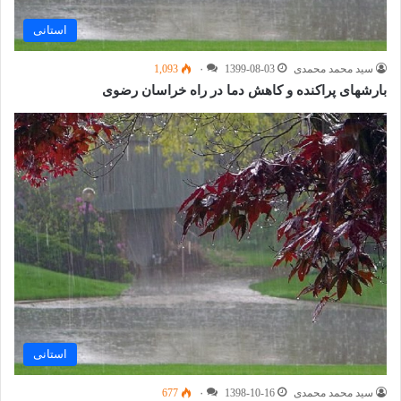
استانی
سید محمد محمدی
1399-08-03
۰
1,093
بارشهای پراکنده و کاهش دما در راه خراسان رضوی
استانی
سید محمد محمدی
1398-10-16
۰
677