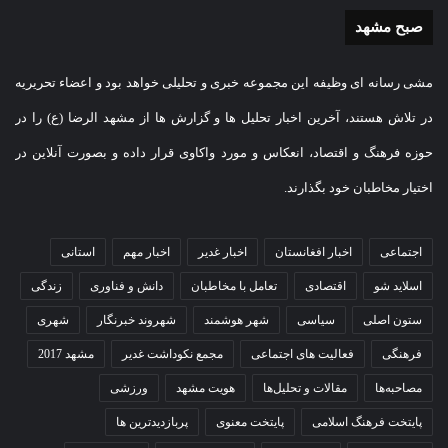
صبح مشهد
مشی رسانه ای وظیفه این مجموعه خبری و تحلیلی خواهد بود و اعضاء تحریریه
در تلاش هستند، آخرین اخبار تحلیل ها و گزارش ها از مشهد الرضا (ع) را در
حوزه فرهنگ و اقتصاد، انعکاس و مورد واکاوی قرار داده و بصورت آنلاین در
اختیار مخاطبان خود بگذارند.
اجتماعی
اخبار افغانستان
اخبار غدیر
اخبار مهم
استانی
اسلاید شو
اقتصادی
تعامل با مخاطبان
دانش و فناوری
زندگی
ستون اصلی
سیاسی
شهر هوشمند
شهروند خبرنگار
شهری
فرهنگی
فعالیت های اجتماعی
مجمع نکوداشت غدیر
مشهد 2017
مصاحبه‌ها
مقالات و تحلیل‌ها
هویت مشهد
ورزشی
پایتخت فرهنگ اسلامی
پایتخت معنوی
پربازدیدترین ها