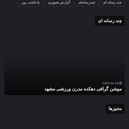
چند رسانه ای
چندرسانه‌ای
گزارش تصویری
یادداشت روز
چند رسانه ای
موشن
گزا
گرافی
تصو
دهکده
اقا
مدرن
نما
ورزشی
عید
مشهد
سعی
قرب
در
گ
حرم
1403-04-10
موشن گرافی دهکده مدرن ورزشی مشهد
ع
اما
رضا
علی
الس
مجوزها