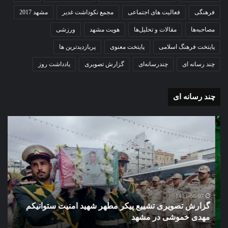
فرهنگی
فعالیت های اجتماعی
مجمع نکوداشت غدیر
مشهد 2017
مصاحبه‌ها
مقالات و تحلیل‌ها
هویت مشهد
ورزشی
پایتخت فرهنگ اسلامی
پایتخت معنوی
پربازدیدترین ها
چند رسانه ای
چندرسانه‌ای
گزارش تصویری
یادداشت روز
چند رسانه ای
گزارش
گزا
تصویری
تصو
تشییع
آغاز
پیکر
سا
مطهر
تحص
شهید
دبی
امنیت
نمو
گ
ستوانیکم
دول
1403-08-07
گزارش تصویری تشییع پیکر مطهر شهید امنیت ستوانیکم
د
مهدی
دخت
مهدی خموشی در مشهد
ش
خموشی
کوث
در
با