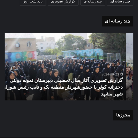
چند رسانه ای
چندرسانه‌ای
گزارش تصویری
یادداشت روز
چند رسانه ای
گزارش
مو
تصویری
گرا
آغاز
دهک
سال
مدر
تحصیلی
ور
دبیرستان
مش
نمونه
2024-09-23
گزارش تصویری آغاز سال تحصیلی دبیرستان نمونه دولتی
دولتی
دخترانه کوثر با حضورشهردار منطقه یک و نایب رئیس شورای
دخترانه
شهر مشهد
م
کوثر
با
حضورشهردار
منطقه
مجوزها
یک
و
نایب