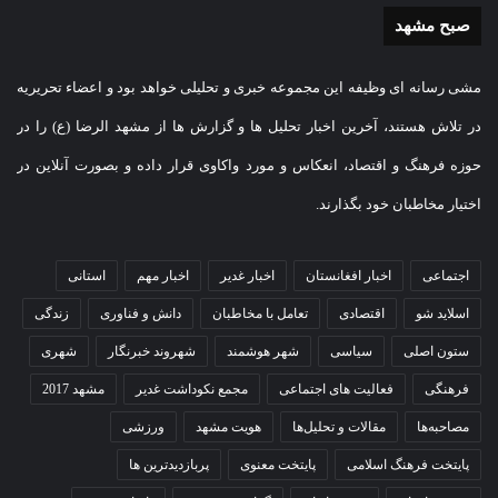
صبح مشهد
مشی رسانه ای وظیفه این مجموعه خبری و تحلیلی خواهد بود و اعضاء تحریریه
در تلاش هستند، آخرین اخبار تحلیل ها و گزارش ها از مشهد الرضا (ع) را در
حوزه فرهنگ و اقتصاد، انعکاس و مورد واکاوی قرار داده و بصورت آنلاین در
اختیار مخاطبان خود بگذارند.
اجتماعی
اخبار افغانستان
اخبار غدیر
اخبار مهم
استانی
اسلاید شو
اقتصادی
تعامل با مخاطبان
دانش و فناوری
زندگی
ستون اصلی
سیاسی
شهر هوشمند
شهروند خبرنگار
شهری
فرهنگی
فعالیت های اجتماعی
مجمع نکوداشت غدیر
مشهد 2017
مصاحبه‌ها
مقالات و تحلیل‌ها
هویت مشهد
ورزشی
پایتخت فرهنگ اسلامی
پایتخت معنوی
پربازدیدترین ها