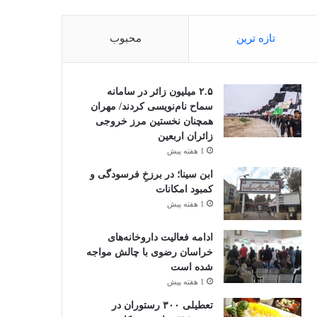
تازه ترین
محبوب
۲.۵ میلیون زائر در سامانه
سماح نام‌نویسی کردند/ مهران
همچنان نخستین مرز خروجی
زائران اربعین
1 هفته پیش
ابن سینا؛ در برزخِ فرسودگی و
کمبود امکانات
1 هفته پیش
ادامه فعالیت داروخانه‌های
خراسان رضوی با چالش مواجه
شده است
1 هفته پیش
تعطیلی ۳۰۰ رستوران در