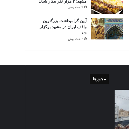
مشهد؛ ۲ هزار نفر بیکار شدند
2 هفته پیش
آیین گرامیداشت بزرگترین
واقف ایران در مشهد برگزار
شد
2 هفته پیش
مجوزها
گزارش
موشن
تصویری
گرافی
آغاز
دهکده
سال
مدرن
1403-07-02
تحصیلی
ورزشی
گزارش تصویری آغاز سال
دبیرستان
مشهد
تحصیلی دبیرستان نمونه دولتی
نمونه