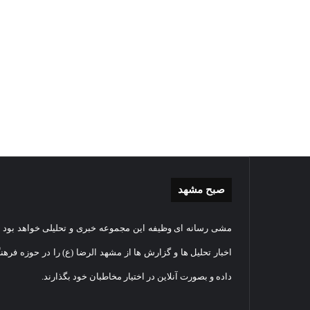
صبح مشهد
گزارش
غباررو
مشی رسانه ای وظیفه این مجموعه خبری و تحلیلی خواهد بود و
تصویری
مضجع
اقامه
نورانی
اخبار تحلیل ها و گزارش ها از مشهد الرضا (ع) را در حوزه فرهن
نماز
امام
داده و بصورت آنلاین در اختیار مخاطبان خود بگذارند.
عید
رضا(عل
سعید
السلام
1405-03-06
قربان
+