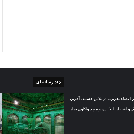
چند رسانه ای
بی
گزارش
 اعضاء تحریریه در تلاش هستند، آخرین
تصویری
تشییع
گ و اقتصاد، انعکاس و مورد واکاوی قرار
پیکر
یه
مطهر
)
شهید
1403-08-07
امنیت