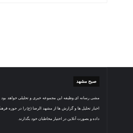
صبح مشهد
غبارروبی
گزارش
مشی رسانه ای وظیفه این مجموعه خبری و تحلیلی خواهد بود و
مضجع
تصویر
نورانی
تشییع
اخبار تحلیل ها و گزارش ها از مشهد الرضا (ع) را در حوزه فرهن
امام
پیکر
داده و بصورت آنلاین در اختیار مخاطبان خود بگذارند.
رضا(علیه
مطهر
السلام)
شهید
07
+
امنیت