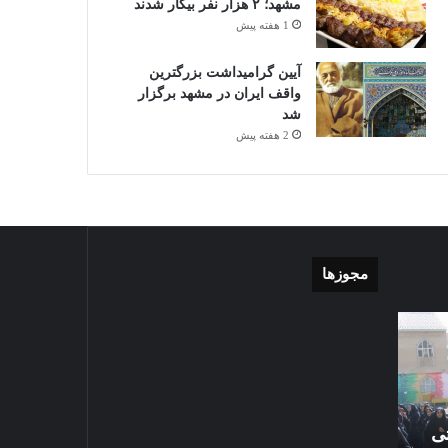
مشهد؛ ۲ هزار نفر بیکار شدند
1 هفته پیش
آیین گرامیداشت بزرگترین
واقف ایران در مشهد برگزار
شد
2 هفته پیش
مجوزها
موشن
گزارش
گرافی
تصویری
دهکده
اقامه
مدرن
نماز
ورزشی
عید
مشهد
سعید
تی
1405-03-06
قربان