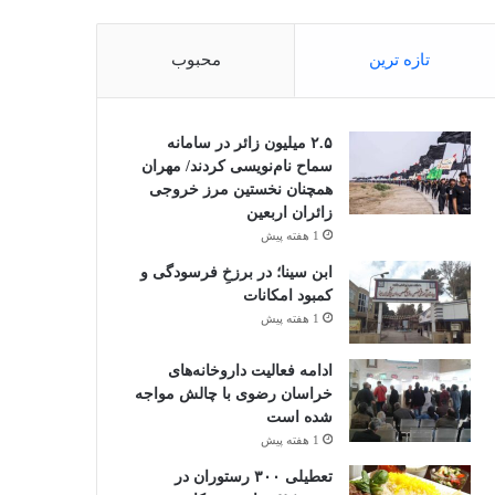
تازه ترین
محبوب
۲.۵ میلیون زائر در سامانه
سماح نام‌نویسی کردند/ مهران
همچنان نخستین مرز خروجی
زائران اربعین
1 هفته پیش
ابن سینا؛ در برزخِ فرسودگی و
کمبود امکانات
1 هفته پیش
ادامه فعالیت داروخانه‌های
خراسان رضوی با چالش مواجه
شده است
1 هفته پیش
تعطیلی ۳۰۰ رستوران در