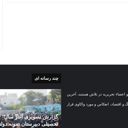
چند رسانه ای
گزارش
 اعضاء تحریریه در تلاش هستند، آخرین
ی
تصویری
آغاز
گ و اقتصاد، انعکاس و مورد واکاوی قرار
سال
1403-07-02
تحصیلی
گزارش تصویری آغاز سال
دبیرستان
تحصیلی دبیرستان نمونه دول
1403-08-
نمونه