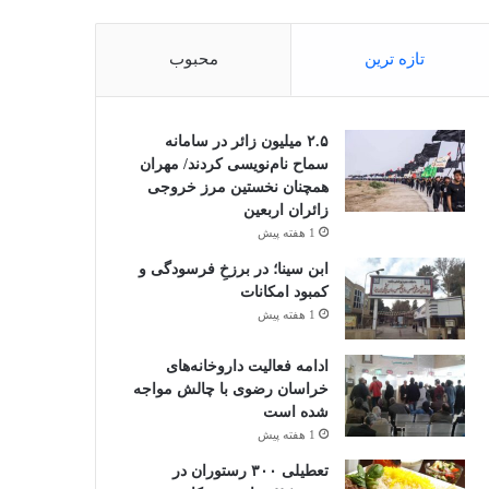
تازه ترین
محبوب
۲.۵ میلیون زائر در سامانه
سماح نام‌نویسی کردند/ مهران
همچنان نخستین مرز خروجی
زائران اربعین
1 هفته پیش
ابن سینا؛ در برزخِ فرسودگی و
کمبود امکانات
1 هفته پیش
ادامه فعالیت داروخانه‌های
خراسان رضوی با چالش مواجه
شده است
1 هفته پیش
تعطیلی ۳۰۰ رستوران در