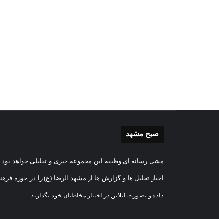
صبح مشهد
گزارش
غباررو
مشی رسانه ای وظیفه این مجموعه خبری و تحلیلی خواهد بود و
تصویری
مضجع
اقامه
نورانی
اخبار تحلیل ها و گزارش ها از مشهد الرضا (ع) را در حوزه فرهن
نماز
امام
داده و بصورت آنلاین در اختیار مخاطبان خود بگذارند.
عید
رضا(عل
سعید
السلام
1405-03-06
قربان
+