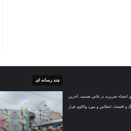
چند رسانه ای
بی
گزارش
 اعضاء تحریریه در تلاش هستند، آخرین
تصویری
تشییع
گ و اقتصاد، انعکاس و مورد واکاوی قرار
پیکر
یه
مطهر
)
شهید
1403-08-07
امنیت