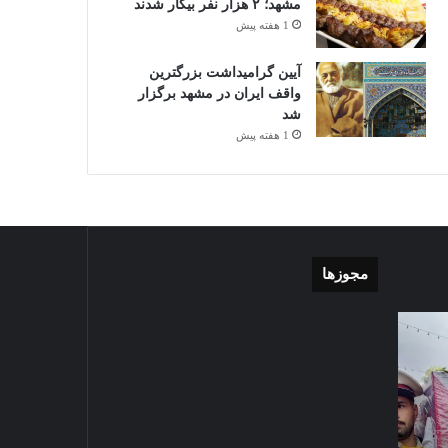
مشهد؛ ۲ هزار نفر بیکار شدند
1 هفته پیش
آیین گرامیداشت بزرگترین
واقف ایران در مشهد برگزار
شد
1 هفته پیش
مجوزها
گزارش
موشن
تصویری
گرافی
آغاز
دهکده
سال
مدرن
1403-07-02
تحصیلی
ورزشی
گزارش تصویری آغاز سال
دبیرستان
مشهد
تحصیلی دبیرستان نمونه دولتی
نمونه