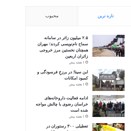
تازه ترین
محبوب
۲.۵ میلیون زائر در سامانه
سماح نام‌نویسی کردند/ مهران
همچنان نخستین مرز خروجی
زائران اربعین
1 هفته پیش
ابن سینا؛ در برزخِ فرسودگی و
کمبود امکانات
1 هفته پیش
ادامه فعالیت داروخانه‌های
خراسان رضوی با چالش مواجه
شده است
1 هفته پیش
تعطیلی ۳۰۰ رستوران در