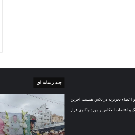
چند رسانه ای
بی
گزارش
 اعضاء تحریریه در تلاش هستند، آخرین
تصویری
تشییع
گ و اقتصاد، انعکاس و مورد واکاوی قرار
پیکر
یه
مطهر
)
شهید
2024-10-28
امنیت