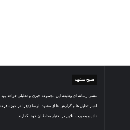
صبح مشهد
گزارش
غباررو
مشی رسانه ای وظیفه این مجموعه خبری و تحلیلی خواهد بود و
تصویری
مضجع
اقامه
نورانی
اخبار تحلیل ها و گزارش ها از مشهد الرضا (ع) را در حوزه فرهن
نماز
امام
داده و بصورت آنلاین در اختیار مخاطبان خود بگذارند.
عید
رضا(عل
سعید
السلام
2026-05-27
قربان
+