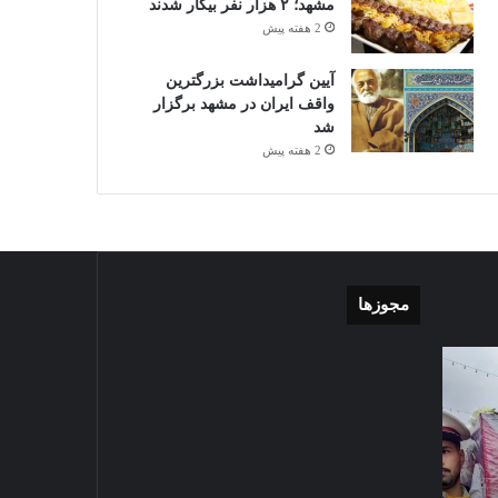
مشهد؛ ۲ هزار نفر بیکار شدند
2 هفته پیش
آیین گرامیداشت بزرگترین
واقف ایران در مشهد برگزار
شد
2 هفته پیش
مجوزها
گزارش
موشن
تصویری
گرافی
آغاز
دهکده
سال
مدرن
2024-09-23
تحصیلی
ورزشی
گزارش تصویری آغاز سال
دبیرستان
مشهد
تحصیلی دبیرستان نمونه دولتی
نمونه