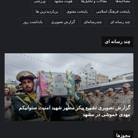
مصاحبه‌ها
مقالات و تحلیل‌ها
هویت مشهد
ورزشی
پایتخت فرهنگ اسلامی
پایتخت معنوی
پربازدیدترین ها
چند رسانه ای
چندرسانه‌ای
گزارش تصویری
یادداشت روز
چند رسانه ای
گزارش
گزا
تصویری
تصو
تشییع
آغاز
پیکر
سا
مطهر
تحص
شهید
دبی
امنیت
نمو
گ
ستوانیکم
دول
1403-08-07
گزارش تصویری تشییع پیکر مطهر شهید امنیت ستوانیکم
د
مهدی
دخت
مهدی خموشی در مشهد
ش
خموشی
کوث
در
با
مشهد
حضو
منط
مجوزها