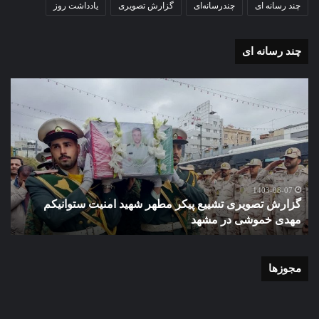
چند رسانه ای
چندرسانه‌ای
گزارش تصویری
یادداشت روز
چند رسانه ای
گزارش
گزا
تصویری
تصو
تشییع
آغاز
پیکر
سا
مطهر
تحص
شهید
دبی
امنیت
نمو
گ
ستوانیکم
دول
1403-08-07
گزارش تصویری تشییع پیکر مطهر شهید امنیت ستوانیکم
د
مهدی
دخت
مهدی خموشی در مشهد
ش
خموشی
کوث
در
با
مشهد
حضو
منط
مجوزها
یک
و
نای