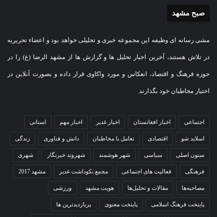
صبح مشهد
مشی رسانه ای وظیفه این مجموعه خبری و تحلیلی خواهد بود و اعضاء تحریریه
در تلاش هستند، آخرین اخبار تحلیل ها و گزارش ها از مشهد الرضا (ع) را در
حوزه فرهنگ و اقتصاد، انعکاس و مورد واکاوی قرار داده و بصورت آنلاین در
اختیار مخاطبان خود بگذارند.
اجتماعی
اخبار افغانستان
اخبار غدیر
اخبار مهم
استانی
اسلاید شو
اقتصادی
تعامل با مخاطبان
دانش و فناوری
زندگی
ستون اصلی
سیاسی
شهر هوشمند
شهروند خبرنگار
شهری
فرهنگی
فعالیت های اجتماعی
مجمع نکوداشت غدیر
مشهد 2017
مصاحبه‌ها
مقالات و تحلیل‌ها
هویت مشهد
ورزشی
پایتخت فرهنگ اسلامی
پایتخت معنوی
پربازدیدترین ها