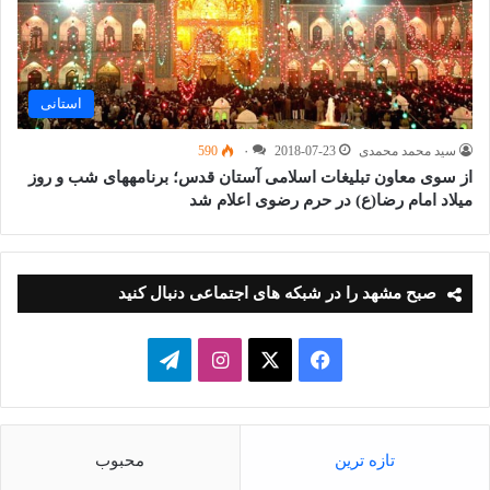
استانی
سید محمد محمدی
2018-07-23
۰
590
از سوی معاون تبلیغات اسلامی آستان قدس؛ برنامه‎های شب و روز
میلاد امام رضا(ع) در حرم رضوی اعلام شد
صبح مشهد را در شبکه های اجتماعی دنبال کنید
فیسبوک
ایکس
اینستاگرام
تلگرام
تازه ترین
محبوب