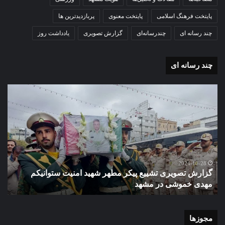
پایتخت فرهنگ اسلامی
پایتخت معنوی
پربازدیدترین ها
چند رسانه ای
چندرسانه‌ای
گزارش تصویری
یادداشت روز
چند رسانه ای
گزارش
گزا
تصویری
تصو
تشییع
آغاز
پیکر
سا
مطهر
تحص
شهید
دبی
امنیت
نمو
گ
ستوانیکم
دول
2024-10-28
گزارش تصویری تشییع پیکر مطهر شهید امنیت ستوانیکم
د
مهدی
دخت
مهدی خموشی در مشهد
ش
خموشی
کوث
در
با
مشهد
حضو
منط
مجوزها