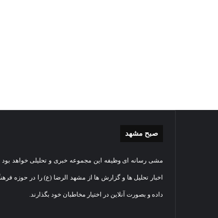
صبح مشهد
گزارش
غباررو
مشی رسانه ای وظیفه این مجموعه خبری و تحلیلی خواهد بود و
تصویری
مضجع
اقامه
نورانی
اخبار تحلیل ها و گزارش ها از مشهد الرضا (ع) را در حوزه فرهن
نماز
امام
داده و بصورت آنلاین در اختیار مخاطبان خود بگذارند.
عید
رضا(عل
سعید
السلام
1405-03-06
قربان
+