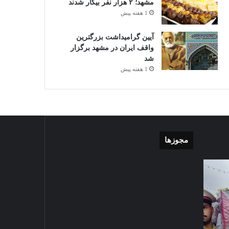
مشهد؛ ۲ هزار نفر بیکار شدند
1 هفته پیش
آیین گرامیداشت بزرگترین
واقف ایران در مشهد برگزار
شد
1 هفته پیش
مجوزها
گزارش
موشن
تصویری
گرافی
آغاز
دهکده
سال
مدرن
1403-07-02
تحصیلی
ورزشی
گزارش تصویری آغاز سال
دبیرستان
مشهد
تحصیلی دبیرستان نمونه دولتی
نمونه