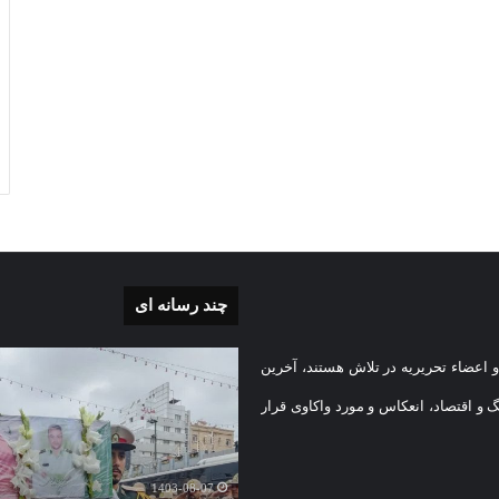
چند رسانه ای
بی
گزارش
 اعضاء تحریریه در تلاش هستند، آخرین
تصویری
تشییع
گ و اقتصاد، انعکاس و مورد واکاوی قرار
پیکر
یه
مطهر
)
شهید
1403-08-07
امنیت