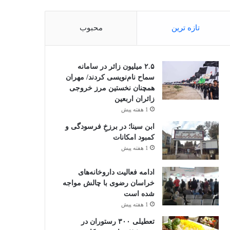
تازه ترین
محبوب
۲.۵ میلیون زائر در سامانه
سماح نام‌نویسی کردند/ مهران
همچنان نخستین مرز خروجی
زائران اربعین
1 هفته پیش
ابن سینا؛ در برزخِ فرسودگی و
کمبود امکانات
1 هفته پیش
ادامه فعالیت داروخانه‌های
خراسان رضوی با چالش مواجه
شده است
1 هفته پیش
تعطیلی ۳۰۰ رستوران در