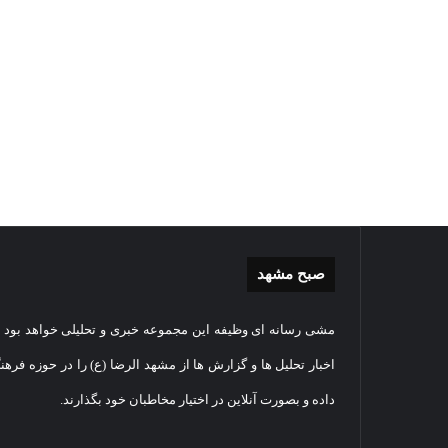
صبح مشهد
موشن
گزارش
مشی رسانه ای وظیفه این مجموعه خبری و تحلیلی خواهد بود و
گرافی
تصویر
دهکده
اقامه
اخبار تحلیل ها و گزارش ها از مشهد الرضا (ع) را در حوزه فرهن
مدرن
نماز
داده و بصورت آنلاین در اختیار مخاطبان خود بگذارند.
ورزشی
عید
مشهد
سعید
06
قربان