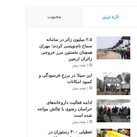
تازه ترین
محبوب
۲.۵ میلیون زائر در سامانه
سماح نام‌نویسی کردند/ مهران
همچنان نخستین مرز خروجی
زائران اربعین
1 هفته پیش
ابن سینا؛ در برزخِ فرسودگی و
کمبود امکانات
1 هفته پیش
ادامه فعالیت داروخانه‌های
خراسان رضوی با چالش مواجه
شده است
1 هفته پیش
تعطیلی ۳۰۰ رستوران در