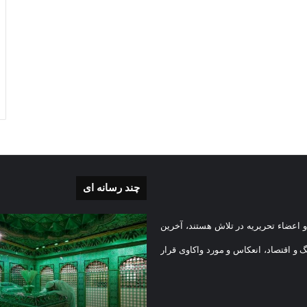
چند رسانه ای
غبارروبی
 اعضاء تحریریه در تلاش هستند، آخرین
ی
مضجع
نورانی
گ و اقتصاد، انعکاس و مورد واکاوی قرار
امام
رضا(علیه
السلام)
1405-03-
+