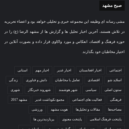
صبح مشهد
مشی رسانه ای وظیفه این مجموعه خبری و تحلیلی خواهد بود و اعضاء تحریریه
در تلاش هستند، آخرین اخبار تحلیل ها و گزارش ها از مشهد الرضا (ع) را در
حوزه فرهنگ و اقتصاد، انعکاس و مورد واکاوی قرار داده و بصورت آنلاین در
اختیار مخاطبان خود بگذارند.
اجتماعی
اخبار افغانستان
اخبار غدیر
اخبار مهم
استانی
اسلاید شو
اقتصادی
تعامل با مخاطبان
دانش و فناوری
زندگی
ستون اصلی
سیاسی
شهر هوشمند
شهروند خبرنگار
شهری
فرهنگی
فعالیت های اجتماعی
مجمع نکوداشت غدیر
مشهد 2017
مصاحبه‌ها
مقالات و تحلیل‌ها
هویت مشهد
ورزشی
پایتخت فرهنگ اسلامی
پایتخت معنوی
پربازدیدترین ها