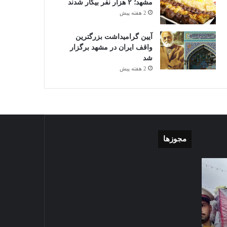
مشهد؛ ۲ هزار نفر بیکار شدند
2 هفته پیش
آیین گرامیداشت بزرگترین
واقف ایران در مشهد برگزار
شد
2 هفته پیش
مجوزها
گزارش
موشن
تصویری
گرافی
آغاز
دهکده
سال
مدرن
1403-07-02
تحصیلی
ورزشی
گزارش تصویری آغاز سال
دبیرستان
مشهد
تحصیلی دبیرستان نمونه دولتی
نمونه