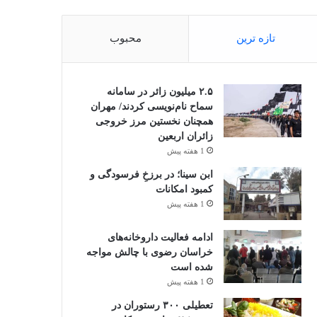
تازه ترین
محبوب
۲.۵ میلیون زائر در سامانه
سماح نام‌نویسی کردند/ مهران
همچنان نخستین مرز خروجی
زائران اربعین
1 هفته پیش
ابن سینا؛ در برزخِ فرسودگی و
کمبود امکانات
1 هفته پیش
ادامه فعالیت داروخانه‌های
خراسان رضوی با چالش مواجه
شده است
1 هفته پیش
تعطیلی ۳۰۰ رستوران در