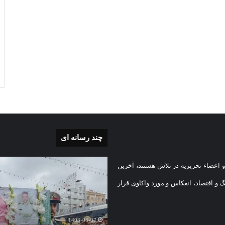
چند رسانه ای
بی
گزارش
 اعضاء تحریریه در تلاش هستند، آخرین
تصویری
تشییع
گ و اقتصاد، انعکاس و مورد واکاوی قرار
پیکر
یه
مطهر
)
شهید
1403-08-07
امنیت