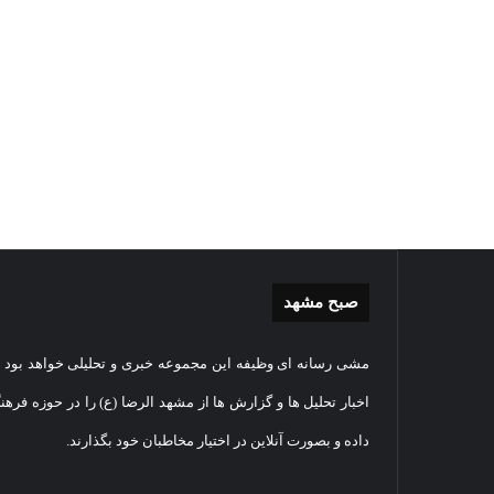
صبح مشهد
گزارش
غباررو
مشی رسانه ای وظیفه این مجموعه خبری و تحلیلی خواهد بود و
تصویری
مضجع
اقامه
نورانی
اخبار تحلیل ها و گزارش ها از مشهد الرضا (ع) را در حوزه فرهن
نماز
امام
داده و بصورت آنلاین در اختیار مخاطبان خود بگذارند.
عید
رضا(عل
سعید
السلام
1405-03-06
قربان
+