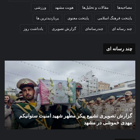
مصاحبه‌ها
مقالات و تحلیل‌ها
هویت مشهد
ورزشی
پایتخت فرهنگ اسلامی
پایتخت معنوی
پربازدیدترین ها
چند رسانه ای
چندرسانه‌ای
گزارش تصویری
یادداشت روز
چند رسانه ای
گزارش
گزا
تصویری
تصو
تشییع
آغاز
پیکر
سا
مطهر
تحص
شهید
دبی
امنیت
نمو
گ
ستوانیکم
دول
2024-10-28
گزارش تصویری تشییع پیکر مطهر شهید امنیت ستوانیکم
د
مهدی
دخت
مهدی خموشی در مشهد
ش
خموشی
کوث
در
با
مشهد
حضو