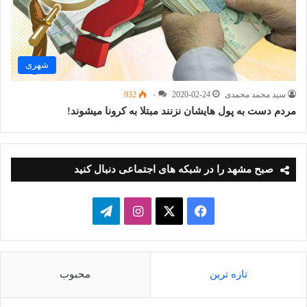
شهری
سید محمد محمدی
2020-02-24
۰
932
مردم دست به پول هایشان نزنند مبتلا به کرونا میشوند!
صبح مشهد را در شبکه های اجتماعی دنبال کنید
فیسبوک
ایکس
اینستاگرام
تلگرام
تازه ترین
محبوب