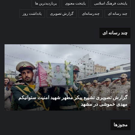
پایتخت فرهنگ اسلامی
پایتخت معنوی
پربازدیدترین ها
چند رسانه ای
چندرسانه‌ای
گزارش تصویری
یادداشت روز
چند رسانه ای
گزارش
گزا
تصویری
تصو
تشییع
آغاز
پیکر
سا
مطهر
تحص
شهید
دبی
امنیت
نمو
گ
ستوانیکم
دول
2024-10-28
گزارش تصویری تشییع پیکر مطهر شهید امنیت ستوانیکم
د
مهدی
دخت
مهدی خموشی در مشهد
ش
خموشی
کوث
در
با
مشهد
حضو
منط
مجوزها
یک