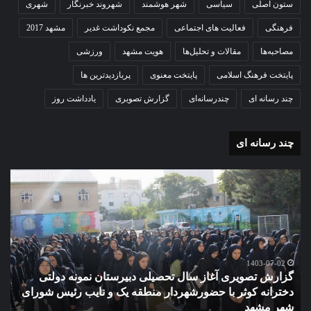
ستون اصلی
سیاسی
شهر هوشمند
شهروند خبرنگار
شهری
فرهنگی
فعالیت های اجتماعی
مجمع نکوداشت غدیر
مشهد 2017
مصاحبه‌ها
مقالات و تحلیل‌ها
هویت مشهد
ورزشی
پایتخت فرهنگ اسلامی
پایتخت معنوی
پربازدیدترین ها
چند رسانه ای
چندرسانه‌ای
گزارش تصویری
یادداشت روز
چند رسانه ای
گزارش
مو
تصویری
گرا
آغاز
دهک
سال
مدر
تحصیلی
ور
دبیرستان
مش
نمونه
1403-07-02
گزارش تصویری آغاز سال تحصیلی دبیرستان نمونه دولتی
دولتی
دخترانه کوثر با حضورشهردار منطقه یک و نایب رئیس شورای
دخترانه
شهر مشهد
م
کوثر