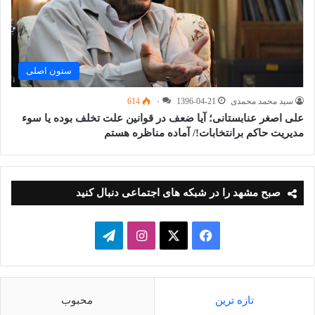
ستون اصلی
سید محمد محمدی
1396-04-21
۰
614
علی اصغر عنابستانى؛ آیا ضعف در قوانین علت تخلف بوده یا سوء
مدیریت حاکم برانتخابات!/ آماده مناظره هستم
صبح مشهد را در شبکه های اجتماعی دنبال کنید
فیسبوک
ایکس
اینستاگرام
تلگرام
تازه ترین
محبوب