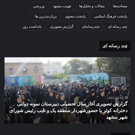
مصاحبه‌ها
مقالات و تحلیل‌ها
هویت مشهد
ورزشی
پایتخت فرهنگ اسلامی
پایتخت معنوی
پربازدیدترین ها
چند رسانه ای
چندرسانه‌ای
گزارش تصویری
یادداشت روز
چند رسانه ای
گزارش
مو
تصویری
گرا
آغاز
دهک
سال
مدر
تحصیلی
ور
دبیرستان
مش
نمونه
1403-07-02
گزارش تصویری آغاز سال تحصیلی دبیرستان نمونه دولتی
دولتی
دخترانه کوثر با حضورشهردار منطقه یک و نایب رئیس شورای
دخترانه
شهر مشهد
م
کوثر
با
حضورشهردار