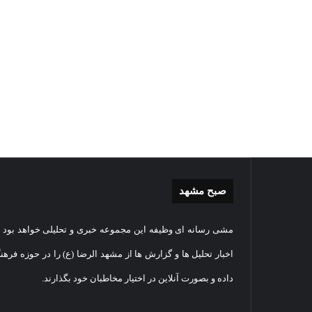
صبح مشهد
غبارروبی
گزارش
مشی رسانه ای وظیفه این مجموعه خبری و تحلیلی خواهد بود و
مضجع
تصویر
نورانی
تشییع
اخبار تحلیل ها و گزارش ها از مشهد الرضا (ع) را در حوزه فرهن
امام
پیکر
داده و بصورت آنلاین در اختیار مخاطبان خود بگذارند.
رضا(علیه
مطهر
السلام)
شهید
07
+
امنیت