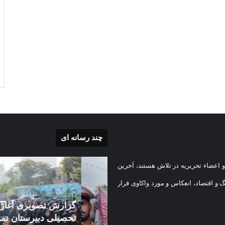
چند رسانه ای
گزارش
 اعضاء تحریریه در تلاش هستند، آخرین
ی
تصویری
آغاز
گ و اقتصاد، انعکاس و مورد واکاوی قرار
سال
1403-07-02
تحصیلی
گزارش تصویری آغاز سال
دبیرستان
تحصیلی دبیرستان نمونه دول
1403-08-
نمونه