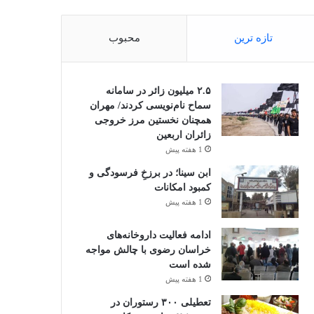
تازه ترین
محبوب
۲.۵ میلیون زائر در سامانه
سماح نام‌نویسی کردند/ مهران
همچنان نخستین مرز خروجی
زائران اربعین
1 هفته پیش
ابن سینا؛ در برزخِ فرسودگی و
کمبود امکانات
1 هفته پیش
ادامه فعالیت داروخانه‌های
خراسان رضوی با چالش مواجه
شده است
1 هفته پیش
تعطیلی ۳۰۰ رستوران در