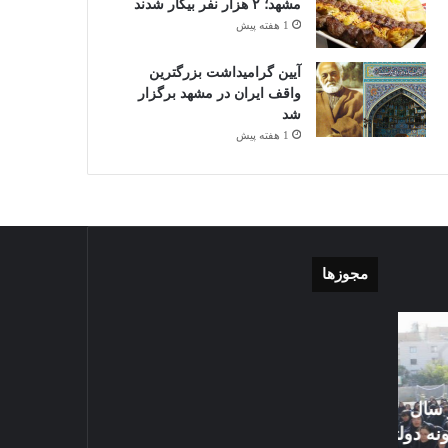
مشهد؛ ۲ هزار نفر بیکار شدند
1 هفته پیش
آیین گرامیداشت بزرگترین
واقف ایران در مشهد برگزار
شد
1 هفته پیش
مجوزها
موشن
گزارش
گرافی
تصویری
دهکده
اقامه
مدرن
نماز
ورزشی
عید
مشهد
سعید
تی
1405-03-06
قربان