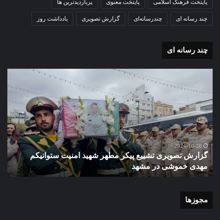
پایتخت فرهنگ اسلامی
پایتخت معنوی
پربازدیدترین ها
چند رسانه ای
چندرسانه‌ای
گزارش تصویری
یادداشت روز
چند رسانه ای
گزارش
گزا
تصویری
تصو
تشییع
آغاز
پیکر
سا
مطهر
تحص
شهید
دبی
امنیت
نمو
گ
ستوانیکم
دول
2024-10-28
گزارش تصویری تشییع پیکر مطهر شهید امنیت ستوانیکم
د
مهدی
دخت
مهدی خموشی در مشهد
ش
خموشی
کوث
در
با
مشهد
حضو
منط
مجوزها
یک
و