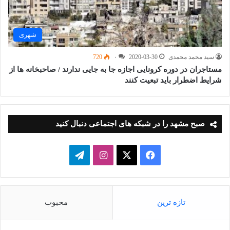
شهری
سید محمد محمدی
2020-03-30
۰
720
مستاجران در دوره کرونایی اجازه جا به جایی ندارند / صاحبخانه ها از
شرایط اضطرار باید تبعیت کنند
صبح مشهد را در شبکه های اجتماعی دنبال کنید
فیسبوک
ایکس
اینستاگرام
تلگرام
تازه ترین
محبوب