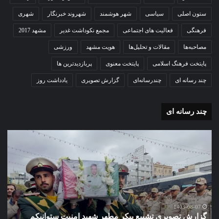
ستون اصلی
سیاسی
شهر هوشمند
شهروند خبرنگار
شهری
فرهنگی
فعالیت های اجتماعی
مجمع نکوداشت غدیر
مشهد 2017
مصاحبه‌ها
مقالات و تحلیل‌ها
هویت مشهد
ورزشی
پایتخت فرهنگ اسلامی
پایتخت معنوی
پربازدیدترین ها
چند رسانه ای
چندرسانه‌ای
گزارش تصویری
یادداشت روز
چند رسانه ای
گزارش
گزا
تصویری
تصو
تشییع
آغاز
پیکر
سا
مطهر
تحص
شهید
دبی
امنیت
نمو
گ
ستوانیکم
دول
1403-08-07
گزارش تصویری تشییع پیکر مطهر شهید امنیت ستوانیکم
د
مهدی
دخت