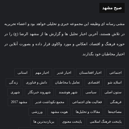
صبح مشهد
مشی رسانه ای وظیفه این مجموعه خبری و تحلیلی خواهد بود و اعضاء تحریریه
در تلاش هستند، آخرین اخبار تحلیل ها و گزارش ها از مشهد الرضا (ع) را در
حوزه فرهنگ و اقتصاد، انعکاس و مورد واکاوی قرار داده و بصورت آنلاین در
اختیار مخاطبان خود بگذارند.
اجتماعی
اخبار افغانستان
اخبار غدیر
اخبار مهم
استانی
اسلاید شو
اقتصادی
تعامل با مخاطبان
دانش و فناوری
زندگی
ستون اصلی
سیاسی
شهر هوشمند
شهروند خبرنگار
شهری
فرهنگی
فعالیت های اجتماعی
مجمع نکوداشت غدیر
مشهد 2017
مصاحبه‌ها
مقالات و تحلیل‌ها
هویت مشهد
ورزشی
پایتخت فرهنگ اسلامی
پایتخت معنوی
پربازدیدترین ها