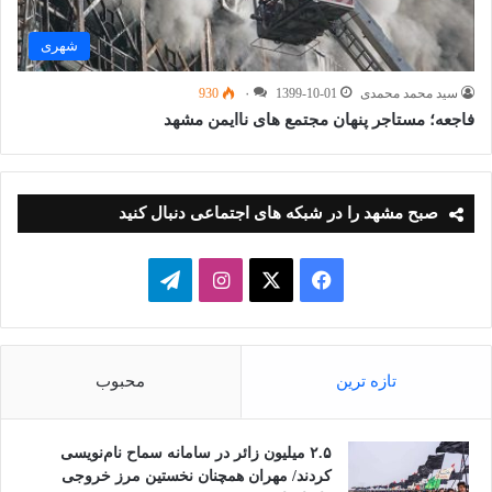
شهری
سید محمد محمدی
1399-10-01
۰
930
فاجعه؛ مستاجر پنهان مجتمع های ناایمن مشهد
صبح مشهد را در شبکه های اجتماعی دنبال کنید
فیسبوک
ایکس
اینستاگرام
تلگرام
تازه ترین
محبوب
۲.۵ میلیون زائر در سامانه سماح نام‌نویسی
کردند/ مهران همچنان نخستین مرز خروجی