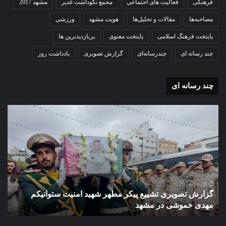
فرهنگی
فعالیت های اجتماعی
مجمع نکوداشت غدیر
مشهد 2017
مصاحبه‌ها
مقالات و تحلیل‌ها
هویت مشهد
ورزشی
پایتخت فرهنگ اسلامی
پایتخت معنوی
پربازدیدترین ها
چند رسانه ای
چندرسانه‌ای
گزارش تصویری
یادداشت روز
چند رسانه ای
گزارش
گزا
تصویری
تصو
تشییع
آغاز
پیکر
سا
مطهر
تحص
شهید
دبی
امنیت
نمو
گ
ستوانیکم
دول
2024-10-28
گزارش تصویری تشییع پیکر مطهر شهید امنیت ستوانیکم
د
مهدی
دخت
مهدی خموشی در مشهد
ش
خموشی
کوث
در
با