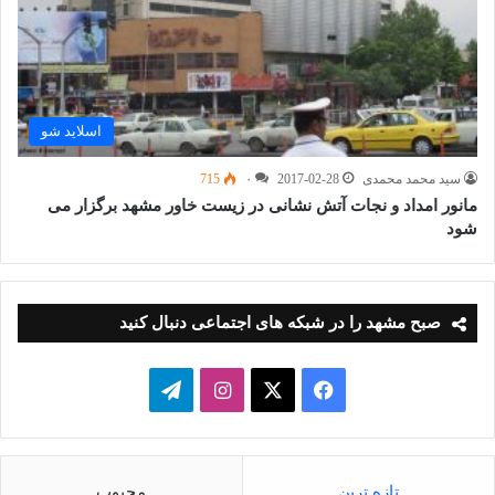
اسلاید شو
سید محمد محمدی
2017-02-28
۰
715
مانور امداد و نجات آتش نشانی در زیست خاور مشهد برگزار می
شود
صبح مشهد را در شبکه های اجتماعی دنبال کنید
فیسبوک
ایکس
اینستاگرام
تلگرام
تازه ترین
محبوب