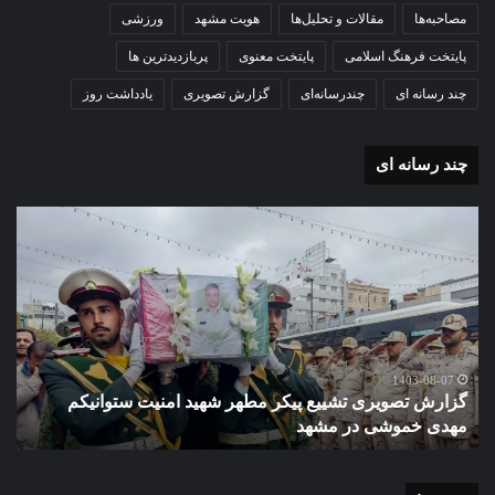
مصاحبه‌ها
مقالات و تحلیل‌ها
هویت مشهد
ورزشی
پایتخت فرهنگ اسلامی
پایتخت معنوی
پربازدیدترین ها
چند رسانه ای
چندرسانه‌ای
گزارش تصویری
یادداشت روز
چند رسانه ای
گزارش
گزا
تصویری
تصو
تشییع
آغاز
پیکر
سا
مطهر
تحص
شهید
دبی
امنیت
نمو
گ
ستوانیکم
دول
1403-08-07
گزارش تصویری تشییع پیکر مطهر شهید امنیت ستوانیکم
د
مهدی
دخت
مهدی خموشی در مشهد
ش
خموشی
کوث
در
با
مشهد
حضو