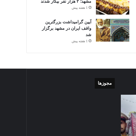
مشهد؛ ۲ هزار نفر بیکار شدند
1 هفته پیش
آیین گرامیداشت بزرگترین
واقف ایران در مشهد برگزار
شد
1 هفته پیش
مجوزها
گزارش
موشن
تصویری
گرافی
آغاز
دهکده
سال
مدرن
1403-07-02
تحصیلی
ورزشی
گزارش تصویری آغاز سال
دبیرستان
مشهد
تحصیلی دبیرستان نمونه دولتی
نمونه