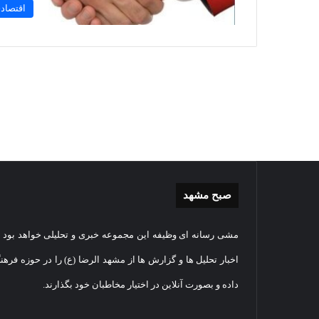
اقتصاد
صبح مشهد
گزارش
غباررو
مشی رسانه ای وظیفه این مجموعه خبری و تحلیلی خواهد بود و
تصویری
مضجع
اقامه
نورانی
اخبار تحلیل ها و گزارش ها از مشهد الرضا (ع) را در حوزه فرهن
نماز
امام
داده و بصورت آنلاین در اختیار مخاطبان خود بگذارند.
عید
رضا(عل
سعید
السلام
1405-03-06
قربان
+