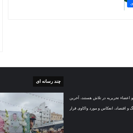
ی
چند رسانه ای
بی
گزارش
 اعضاء تحریریه در تلاش هستند، آخرین
تصویری
تشییع
گ و اقتصاد، انعکاس و مورد واکاوی قرار
پیکر
یه
مطهر
)
شهید
1403-08-07
امنیت