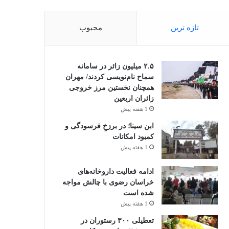
تازه ترین
محبوب
۲.۵ میلیون زائر در سامانه
سماح نام‌نویسی کردند/ مهران
همچنان نخستین مرز خروجی
زائران اربعین
1 هفته پیش
ابن سینا؛ در برزخِ فرسودگی و
کمبود امکانات
1 هفته پیش
ادامه فعالیت داروخانه‌های
خراسان رضوی با چالش مواجه
شده است
1 هفته پیش
تعطیلی ۳۰۰ رستوران در