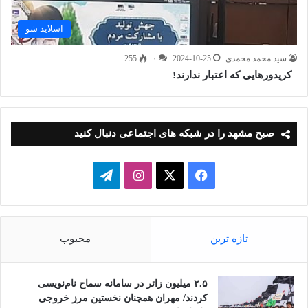
اسلاید شو
سید محمد محمدی
2024-10-25
۰
255
کریدورهایی که اعتبار ندارند!
صبح مشهد را در شبکه های اجتماعی دنبال کنید
فیسبوک
ایکس
اینستاگرام
تلگرام
تازه ترین
محبوب
۲.۵ میلیون زائر در سامانه سماح نام‌نویسی
کردند/ مهران همچنان نخستین مرز خروجی