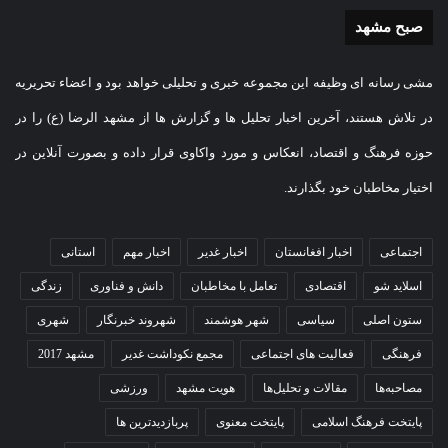
صبح مشهد
مشی رسانه ای وظیفه این مجموعه خبری و تحلیلی خواهد بود و اعضاء تحریریه
در تلاش هستند، آخرین اخبار تحلیل ها و گزارش ها از مشهد الرضا (ع) را در
حوزه فرهنگ و اقتصاد، انعکاس و مورد واکاوی قرار داده و بصورت آنلاین در
اختیار مخاطبان خود بگذارند.
اجتماعی
اخبار افغانستان
اخبار غدیر
اخبار مهم
استانی
اسلاید شو
اقتصادی
تعامل با مخاطبان
دانش و فناوری
زندگی
ستون اصلی
سیاسی
شهر هوشمند
شهروند خبرنگار
شهری
فرهنگی
فعالیت های اجتماعی
مجمع نکوداشت غدیر
مشهد 2017
مصاحبه‌ها
مقالات و تحلیل‌ها
هویت مشهد
ورزشی
پایتخت فرهنگ اسلامی
پایتخت معنوی
پربازدیدترین ها