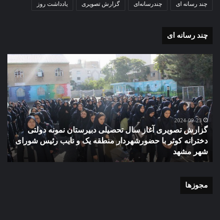
چند رسانه ای
چندرسانه‌ای
گزارش تصویری
یادداشت روز
چند رسانه ای
گزارش
مو
تصویری
گرا
آغاز
دهک
سال
مدر
تحصیلی
ور
دبیرستان
مش
نمونه
2024-09-23
گزارش تصویری آغاز سال تحصیلی دبیرستان نمونه دولتی
دولتی
دخترانه کوثر با حضورشهردار منطقه یک و نایب رئیس شورای
دخترانه
شهر مشهد
م
کوثر
با
حضورشهردار
منطقه
مجوزها
یک
و
نایب