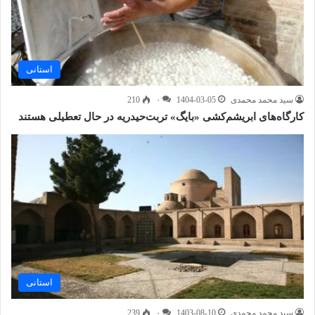
استانی
سید محمد محمدی
1404-03-05
۰
210
کارگاه‌های ابریشم‌کشی «بایگ» تربت‌حیدریه در حال تعطیلی هستند
استانی
سید محمد محمدی
1403-08-10
۰
239