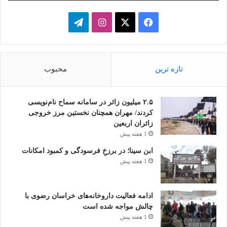
فیسبوک
ایکس
اینستاگرام
تلگرام
تازه ترین
محبوب
۲.۵ میلیون زائر در سامانه سماح نام‌نویسی
کردند/ مهران همچنان نخستین مرز خروجی
زائران اربعین
1 هفته پیش
ابن سینا؛ در برزخِ فرسودگی و کمبود امکانات
1 هفته پیش
ادامه فعالیت داروخانه‌های خراسان رضوی با
چالش مواجه شده است
1 هفته پیش