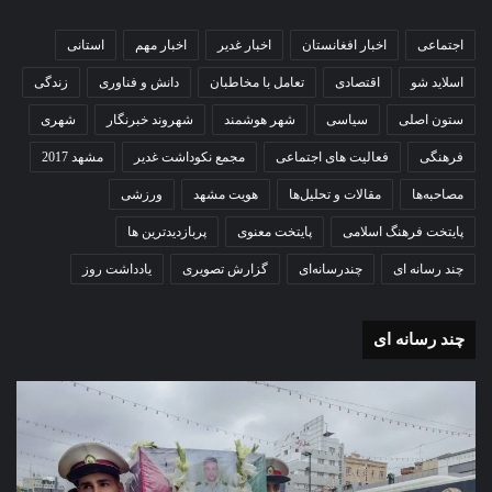
اجتماعی
اخبار افغانستان
اخبار غدیر
اخبار مهم
استانی
اسلاید شو
اقتصادی
تعامل با مخاطبان
دانش و فناوری
زندگی
ستون اصلی
سیاسی
شهر هوشمند
شهروند خبرنگار
شهری
فرهنگی
فعالیت های اجتماعی
مجمع نکوداشت غدیر
مشهد 2017
مصاحبه‌ها
مقالات و تحلیل‌ها
هویت مشهد
ورزشی
پایتخت فرهنگ اسلامی
پایتخت معنوی
پربازدیدترین ها
چند رسانه ای
چندرسانه‌ای
گزارش تصویری
یادداشت روز
چند رسانه ای
گزارش
گزا
تصویری
تصو
تشییع
آغاز
پیکر
سا
مطهر
تحص