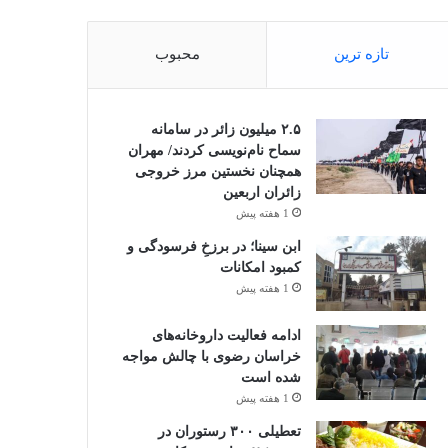
تازه ترین
محبوب
۲.۵ میلیون زائر در سامانه
سماح نام‌نویسی کردند/ مهران
همچنان نخستین مرز خروجی
زائران اربعین
1 هفته پیش
ابن سینا؛ در برزخِ فرسودگی و
کمبود امکانات
1 هفته پیش
ادامه فعالیت داروخانه‌های
خراسان رضوی با چالش مواجه
شده است
1 هفته پیش
تعطیلی ۳۰۰ رستوران در