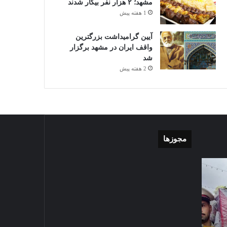
مشهد؛ ۲ هزار نفر بیکار شدند
1 هفته پیش
آیین گرامیداشت بزرگترین
واقف ایران در مشهد برگزار
شد
2 هفته پیش
مجوزها
گزارش
موشن
تصویری
گرافی
آغاز
دهکده
سال
مدرن
1403-07-02
تحصیلی
ورزشی
گزارش تصویری آغاز سال
دبیرستان
مشهد
تحصیلی دبیرستان نمونه دولتی
نمونه