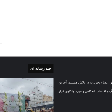
چند رسانه ای
بی
گزارش
 اعضاء تحریریه در تلاش هستند، آخرین
تصویری
تشییع
گ و اقتصاد، انعکاس و مورد واکاوی قرار
پیکر
یه
مطهر
)
شهید
1403-08-07
امنیت