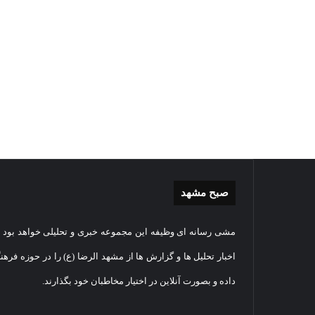
صبح مشهد
گزارش
غباررو
مشی رسانه ای وظیفه این مجموعه خبری و تحلیلی خواهد بود و
تصویری
مضجع
اقامه
نورانی
اخبار تحلیل ها و گزارش ها از مشهد الرضا (ع) را در حوزه فرهن
نماز
امام
داده و بصورت آنلاین در اختیار مخاطبان خود بگذارند.
عید
رضا(عل
سعید
السلام
1405-03-06
قربان
+