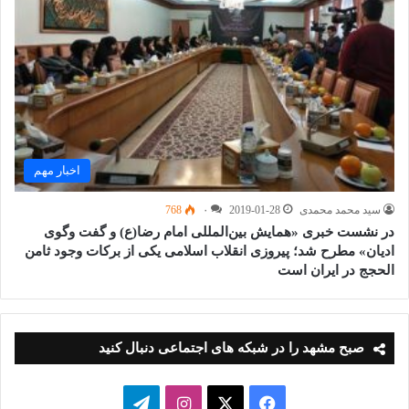
اخبار مهم
سید محمد محمدی
2019-01-28
۰
768
در نشست خبری «همایش بین‌المللی امام رضا(ع) و گفت وگوی
ادیان» مطرح شد؛ پیروزی انقلاب اسلامی یکی از برکات وجود ثامن
الحجج در ایران است
صبح مشهد را در شبکه های اجتماعی دنبال کنید
فیسبوک
ایکس
اینستاگرام
تلگرام