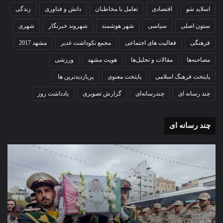
اسلاید شو
اقتصادی
تعامل با مخاطبان
دانش و فناوری
زندگی
ستون اصلی
سیاسی
شهر هوشمند
شهروند خبرنگار
شهری
فرهنگی
فعالیت های اجتماعی
مجمع نکوداشت غدیر
مشهد 2017
مصاحبه‌ها
مقالات و تحلیل‌ها
هویت مشهد
ورزشی
پایتخت فرهنگ اسلامی
پایتخت معنوی
پربازدیدترین ها
چند رسانه ای
چندرسانه‌ای
گزارش تصویری
یادداشت روز
چند رسانه ای
گزارش
گزا
تصویری
تصو
تشییع
آغاز
پیکر
سا
مطهر
تحص
شهید
دبی
امنیت
نمو
گ
ستوانیکم
دول
2024-10-28