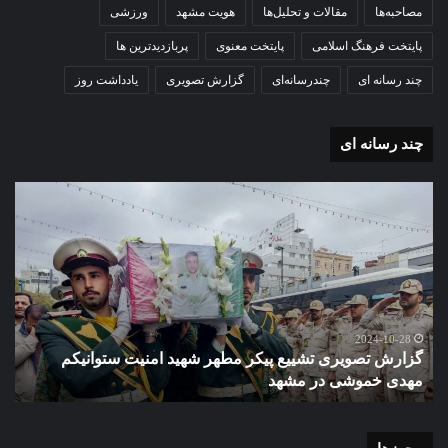
مصاحبه‌ها
مقالات و تحلیل‌ها
هویت مشهد
ورزشی
پایتخت فرهنگ اسلامی
پایتخت معنوی
پربازدیدترین ها
چند رسانه ای
چندرسانه‌ای
گزارش تصویری
یادداشت روز
چند رسانه ای
گزارش
گزا
تصویری
تصو
تشییع
آغاز
پیکر
سا
مطهر
تحص
شهید
دبی
امنیت
نمو
گ
ستوانیکم
دول
2024-10-28
گزارش تصویری تشییع پیکر مطهر شهید امنیت ستوانیکم
د
مهدی
دخت
مهدی خموشی در مشهد
ش
خموشی
کوث
در
با
مشهد
حضو
منط