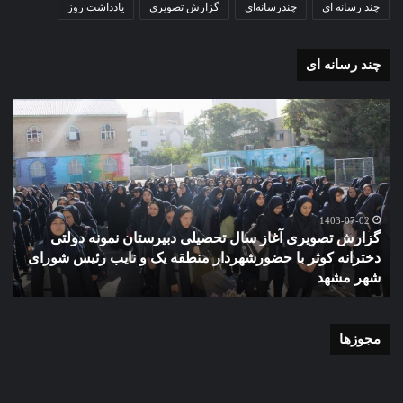
چند رسانه ای
چندرسانه‌ای
گزارش تصویری
یادداشت روز
چند رسانه ای
گزارش
مو
تصویری
گرا
آغاز
دهک
سال
مدر
تحصیلی
ور
دبیرستان
مش
نمونه
1403-07-02
گزارش تصویری آغاز سال تحصیلی دبیرستان نمونه دولتی
دولتی
دخترانه کوثر با حضورشهردار منطقه یک و نایب رئیس شورای
دخترانه
شهر مشهد
م
کوثر
با
حضورشهردار
منطقه
مجوزها
یک
و
نایب