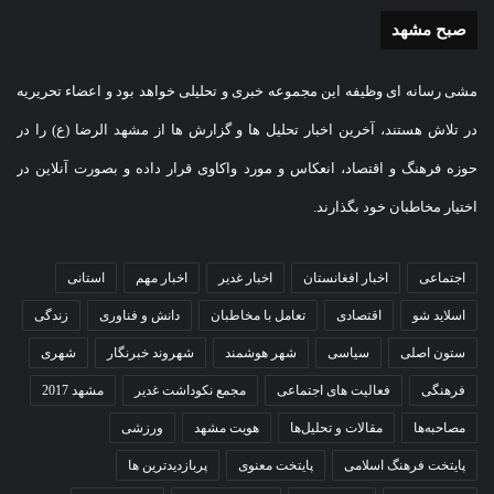
صبح مشهد
مشی رسانه ای وظیفه این مجموعه خبری و تحلیلی خواهد بود و اعضاء تحریریه
در تلاش هستند، آخرین اخبار تحلیل ها و گزارش ها از مشهد الرضا (ع) را در
حوزه فرهنگ و اقتصاد، انعکاس و مورد واکاوی قرار داده و بصورت آنلاین در
اختیار مخاطبان خود بگذارند.
اجتماعی
اخبار افغانستان
اخبار غدیر
اخبار مهم
استانی
اسلاید شو
اقتصادی
تعامل با مخاطبان
دانش و فناوری
زندگی
ستون اصلی
سیاسی
شهر هوشمند
شهروند خبرنگار
شهری
فرهنگی
فعالیت های اجتماعی
مجمع نکوداشت غدیر
مشهد 2017
مصاحبه‌ها
مقالات و تحلیل‌ها
هویت مشهد
ورزشی
پایتخت فرهنگ اسلامی
پایتخت معنوی
پربازدیدترین ها