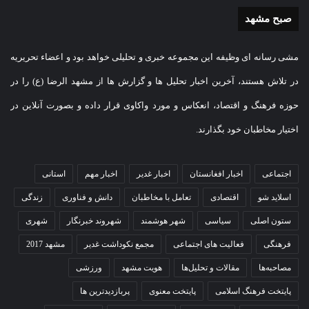
صبح مشهد
مشی رسانه ای وظیفه این مجموعه خبری و تحلیلی خواهد بود و اعضاء تحریریه
در تلاش هستند، آخرین اخبار تحلیل ها و گزارش ها از مشهد الرضا (ع) را در
حوزه فرهنگ و اقتصاد، انعکاس و مورد واکاوی قرار داده و بصورت آنلاین در
اختیار مخاطبان خود بگذارند.
اجتماعی
اخبار افغانستان
اخبار غدیر
اخبار مهم
استانی
اسلاید شو
اقتصادی
تعامل با مخاطبان
دانش و فناوری
زندگی
ستون اصلی
سیاسی
شهر هوشمند
شهروند خبرنگار
شهری
فرهنگی
فعالیت های اجتماعی
مجمع نکوداشت غدیر
مشهد 2017
مصاحبه‌ها
مقالات و تحلیل‌ها
هویت مشهد
ورزشی
پایتخت فرهنگ اسلامی
پایتخت معنوی
پربازدیدترین ها