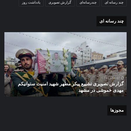
چند رسانه ای
چندرسانه‌ای
گزارش تصویری
یادداشت روز
چند رسانه ای
گزارش
گزا
تصویری
تصو
تشییع
آغاز
پیکر
سا
مطهر
تحص
شهید
دبی
امنیت
نمو
گ
ستوانیکم
دول
1403-08-07
گزارش تصویری تشییع پیکر مطهر شهید امنیت ستوانیکم
د
مهدی
دخت
مهدی خموشی در مشهد
ش
خموشی
کوث
در
با
مشهد
حضو
منط
مجوزها
یک
و
نای